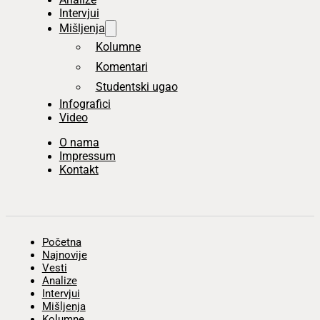
Intervjui
Mišljenja
Kolumne
Komentari
Studentski ugao
Infografici
Video
O nama
Impressum
Kontakt
Početna
Najnovije
Vesti
Analize
Intervjui
Mišljenja
Kolumne