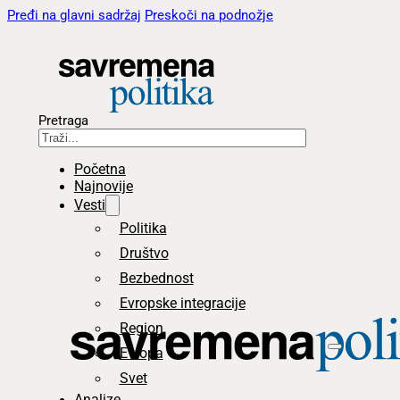
Pređi na glavni sadržaj
Preskoči na podnožje
Pretraga
Početna
Najnovije
Vesti
Politika
Društvo
Bezbednost
Evropske integracije
Region
Evropa
Svet
Analize