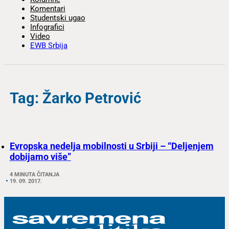
Komentari
Studentski ugao
Infografici
Video
EWB Srbija
Tag: Žarko Petrović
Evropska nedelja mobilnosti u Srbiji – “Deljenjem
dobijamo više”
4 MINUTA ČITANJA
19. 09. 2017.