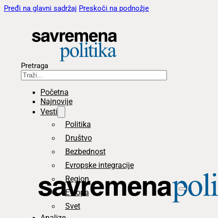
Pređi na glavni sadržaj
Preskoči na podnožje
Pretraga
Početna
Najnovije
Vesti
Politika
Društvo
Bezbednost
Evropske integracije
Region
Evropa
Svet
Analize