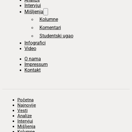
Intervjui
Mišljenja
Kolumne
Komentari
Studentski ugao
Infografici
Video
O nama
Impressum
Kontakt
Početna
Najnovije
Vesti
Analize
Intervjui
Mišljenja
Kolumne