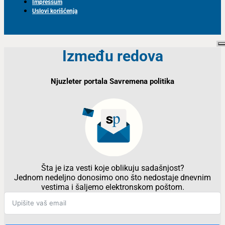
Impressum
Uslovi korišćenja
Između redova
Njuzleter portala Savremena politika
Šta je iza vesti koje oblikuju sadašnjost?
Jednom nedeljno donosimo ono što nedostaje dnevnim
vestima i šaljemo elektronskom poštom.