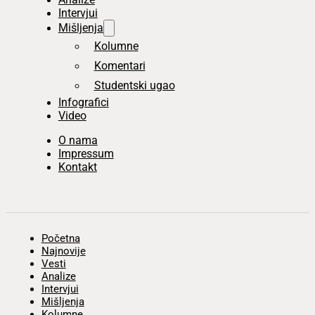
Intervjui
Mišljenja
Kolumne
Komentari
Studentski ugao
Infografici
Video
O nama
Impressum
Kontakt
Početna
Najnovije
Vesti
Analize
Intervjui
Mišljenja
Kolumne