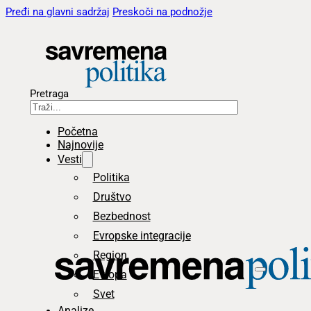
Pređi na glavni sadržaj
Preskoči na podnožje
Pretraga
Početna
Najnovije
Vesti
Politika
Društvo
Bezbednost
Evropske integracije
Region
Evropa
Svet
Analize