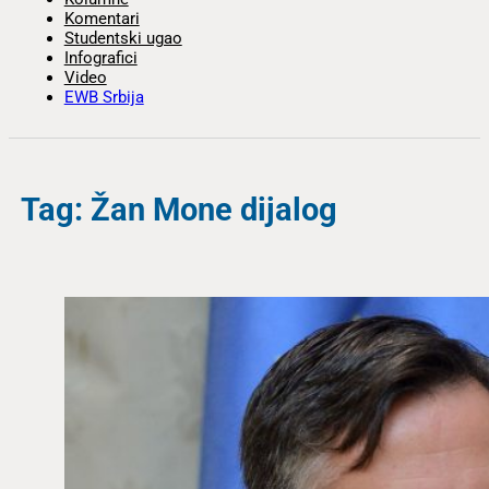
Komentari
Studentski ugao
Infografici
Video
EWB Srbija
Tag: Žan Mone dijalog