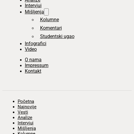
Intervjui
Mišljenja
Kolumne
Komentari
Studentski ugao
Infografici
Video
O nama
Impressum
Kontakt
Početna
Najnovije
Vesti
Analize
Intervjui
Mišljenja
Kolumne