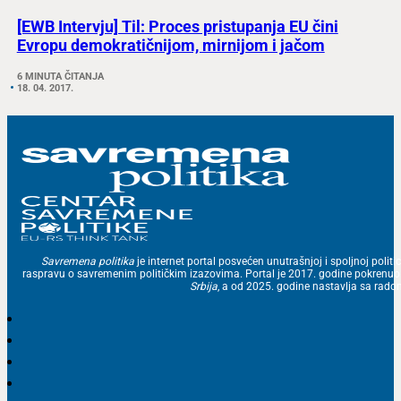
[EWB Intervju] Til: Proces pristupanja EU čini
Evropu demokratičnijom, mirnijom i jačom
6 MINUTA ČITANJA
18. 04. 2017.
Savremena politika
je internet portal posvećen unutrašnjoj i spoljnoj politic
raspravu o savremenim političkim izazovima. Portal je 2017. godine pokrenu
Srbija
, a od 2025. godine nastavlja sa ra