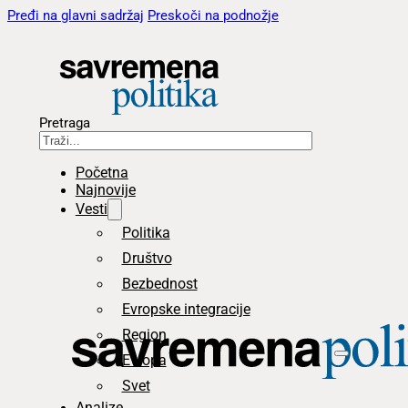
Pređi na glavni sadržaj
Preskoči na podnožje
Pretraga
Početna
Najnovije
Vesti
Politika
Društvo
Bezbednost
Evropske integracije
Region
Evropa
Svet
Analize