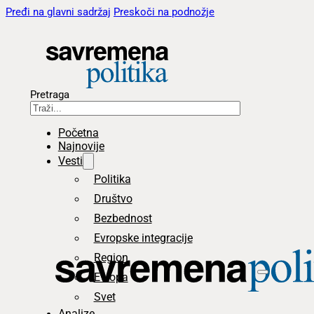
Pređi na glavni sadržaj
Preskoči na podnožje
Pretraga
Početna
Najnovije
Vesti
Politika
Društvo
Bezbednost
Evropske integracije
Region
Evropa
Svet
Analize