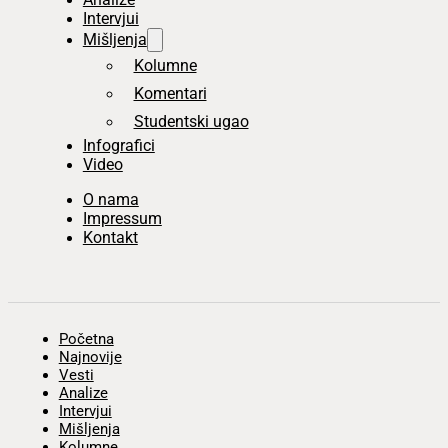
Intervjui
Mišljenja
Kolumne
Komentari
Studentski ugao
Infografici
Video
O nama
Impressum
Kontakt
Početna
Najnovije
Vesti
Analize
Intervjui
Mišljenja
Kolumne