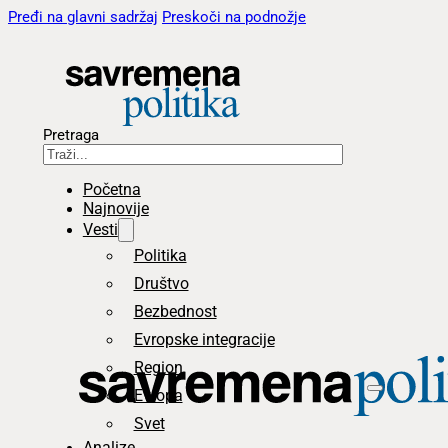
Pređi na glavni sadržaj
Preskoči na podnožje
Pretraga
Početna
Najnovije
Vesti
Politika
Društvo
Bezbednost
Evropske integracije
Region
Evropa
Svet
Analize