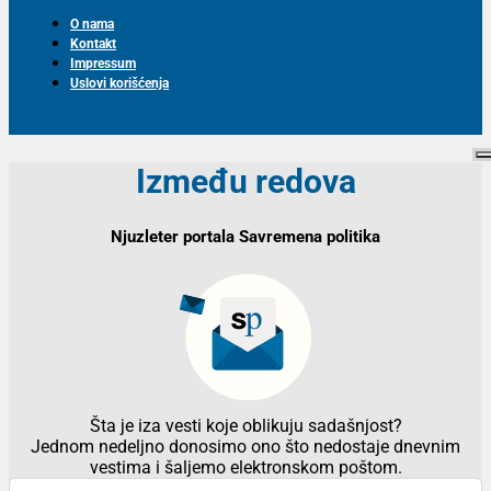
O nama
Kontakt
Impressum
Uslovi korišćenja
Između redova
Njuzleter portala Savremena politika
Šta je iza vesti koje oblikuju sadašnjost?
Jednom nedeljno donosimo ono što nedostaje dnevnim
vestima i šaljemo elektronskom poštom.