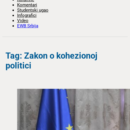
Komentari
Studentski ugao
Infografici
Video
EWB Srbija
Tag: Zakon o kohezionoj
politici