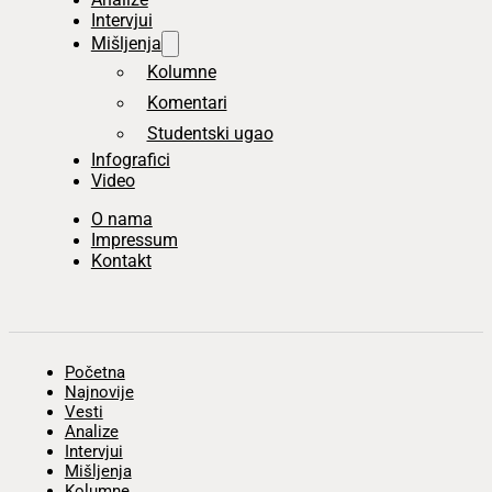
Intervjui
Mišljenja
Kolumne
Komentari
Studentski ugao
Infografici
Video
O nama
Impressum
Kontakt
Početna
Najnovije
Vesti
Analize
Intervjui
Mišljenja
Kolumne