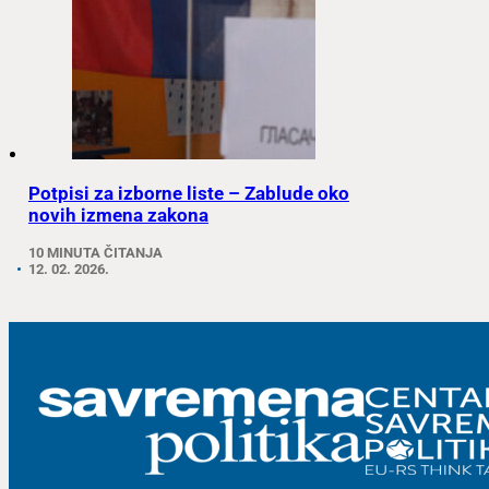
Potpisi za izborne liste – Zablude oko
novih izmena zakona
10 MINUTA ČITANJA
12. 02. 2026.