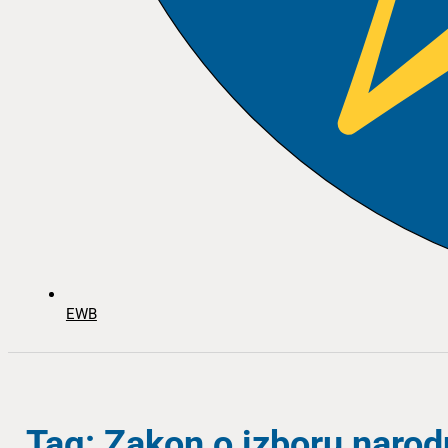
EWB
Tag: Zakon o izboru narod