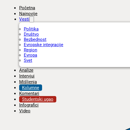
Početna
Najnovije
Vesti
Politika
Društvo
Bezbednost
Evropske integracije
Region
Evropa
Svet
Analize
Intervjui
Mišljenja
Kolumne
Komentari
Studentski ugao
Infografici
Video