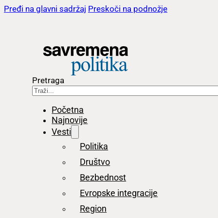
Pređi na glavni sadržaj
Preskoči na podnožje
Pretraga
Početna
Najnovije
Vesti
Politika
Društvo
Bezbednost
Evropske integracije
Region