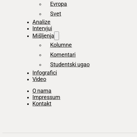
Evropa
Svet
Analize
Intervjui
Mišljenja
Kolumne
Komentari
Studentski ugao
Infografici
Video
O nama
Impressum
Kontakt