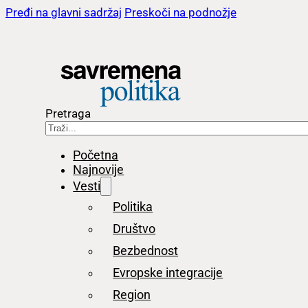
Pređi na glavni sadržaj
Preskoči na podnožje
Pretraga
Početna
Najnovije
Vesti
Politika
Društvo
Bezbednost
Evropske integracije
Region