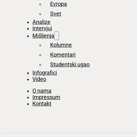
Evropa
Svet
Analize
Intervjui
Mišljenja
Kolumne
Komentari
Studentski ugao
Infografici
Video
O nama
Impressum
Kontakt