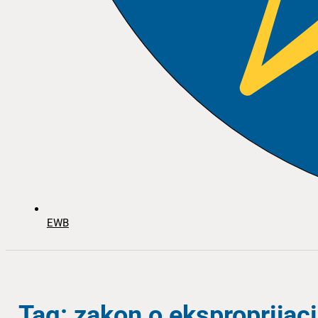
EWB
Tag: zakon o eksproprijaci