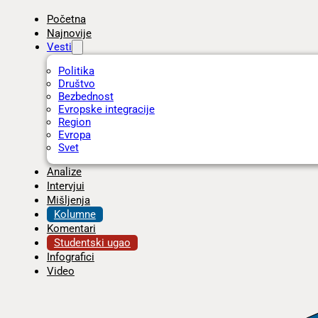
Početna
Najnovije
Vesti
Politika
Društvo
Bezbednost
Evropske integracije
Region
Evropa
Svet
Analize
Intervjui
Mišljenja
Kolumne
Komentari
Studentski ugao
Infografici
Video