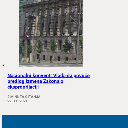
Nacionalni konvent: Vlada da povuče
predlog izmena Zakona o
eksproprijaciji
2 MINUTA ČITANJA
22. 11. 2021.