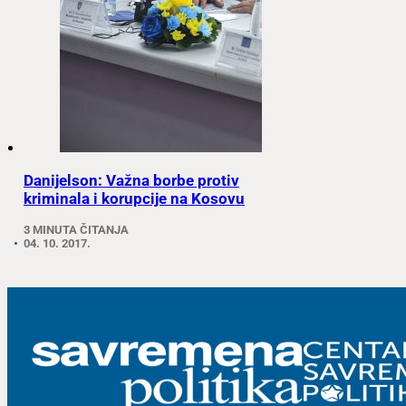
Danijelson: Važna borbe protiv
kriminala i korupcije na Kosovu
3 MINUTA ČITANJA
04. 10. 2017.