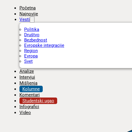
Početna
Najnovije
Vesti
Politika
Društvo
Bezbednost
Evropske integracije
Region
Evropa
Svet
Analize
Intervjui
Mišljenja
Kolumne
Komentari
Studentski ugao
Infografici
Video