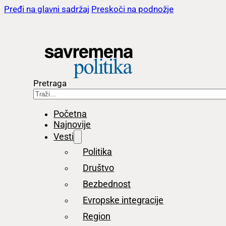
Pređi na glavni sadržaj
Preskoči na podnožje
Pretraga
Početna
Najnovije
Vesti
Politika
Društvo
Bezbednost
Evropske integracije
Region