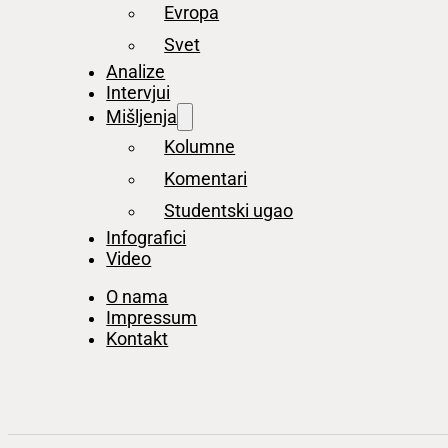
Evropa
Svet
Analize
Intervjui
Mišljenja
Kolumne
Komentari
Studentski ugao
Infografici
Video
O nama
Impressum
Kontakt