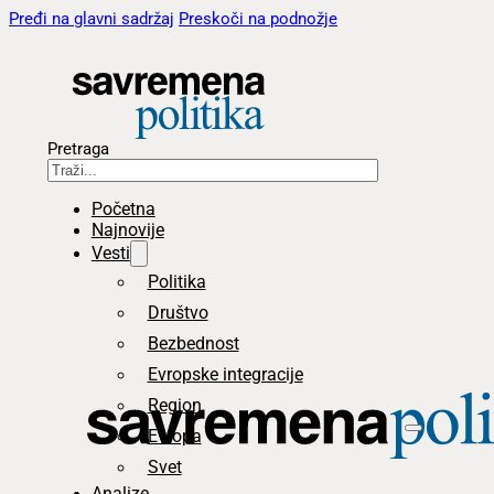
Pređi na glavni sadržaj
Preskoči na podnožje
Pretraga
Početna
Najnovije
Vesti
Politika
Društvo
Bezbednost
Evropske integracije
Region
Evropa
Svet
Analize