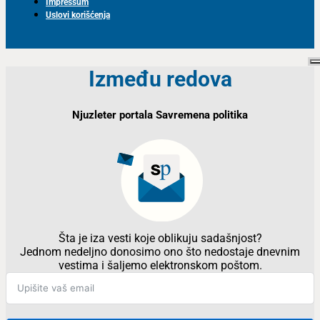
Impressum
Uslovi korišćenja
Između redova
Njuzleter portala Savremena politika
Šta je iza vesti koje oblikuju sadašnjost?
Jednom nedeljno donosimo ono što nedostaje dnevnim
vestima i šaljemo elektronskom poštom.