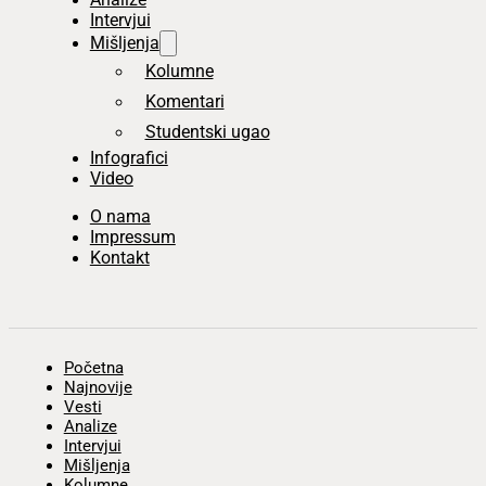
Intervjui
Mišljenja
Kolumne
Komentari
Studentski ugao
Infografici
Video
O nama
Impressum
Kontakt
Početna
Najnovije
Vesti
Analize
Intervjui
Mišljenja
Kolumne