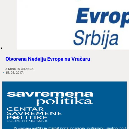
Otvorena Nedelja Evrope na Vračaru
3 MINUTA ČITANJA
15. 05. 2017.
Savremena politika
je internet portal posvećen unutrašnjoj i spoljnoj politic