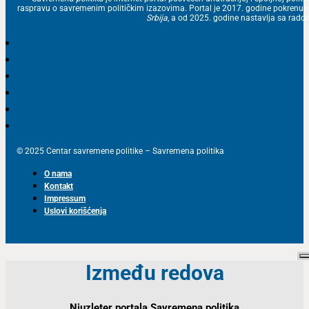
raspravu o savremenim političkim izazovima. Portal je 2017. godine pokrenu
Srbija
, a od 2025. godine nastavlja sa ra
© 2025 Centar savremene politike – Savremena politika
O nama
Kontakt
Impressum
Uslovi korišćenja
Između redova
Njuzleter portala Savremena politika