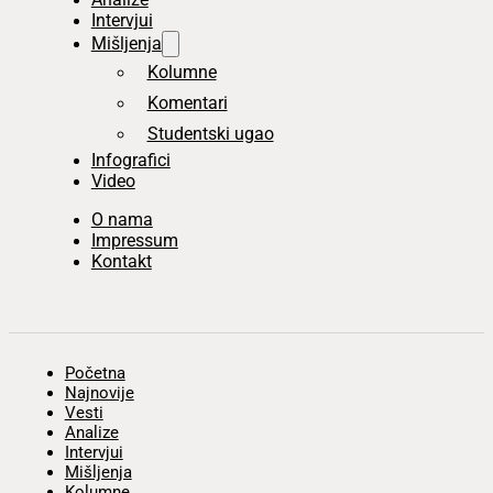
Intervjui
Mišljenja
Kolumne
Komentari
Studentski ugao
Infografici
Video
O nama
Impressum
Kontakt
Početna
Najnovije
Vesti
Analize
Intervjui
Mišljenja
Kolumne