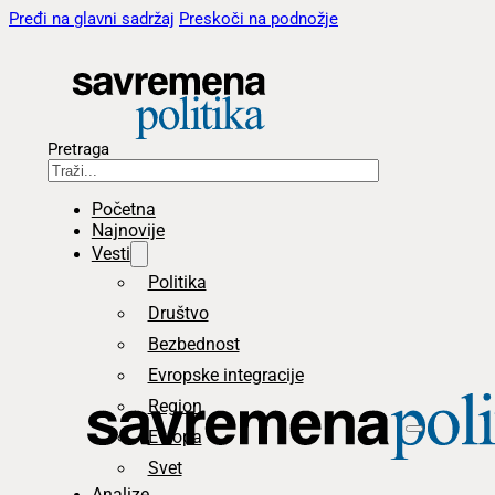
Pređi na glavni sadržaj
Preskoči na podnožje
Pretraga
Početna
Najnovije
Vesti
Politika
Društvo
Bezbednost
Evropske integracije
Region
Evropa
Svet
Analize