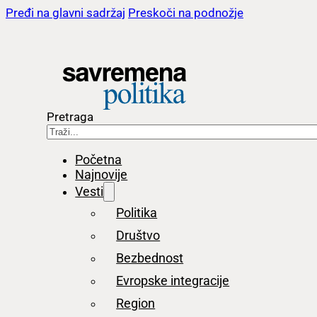
Pređi na glavni sadržaj
Preskoči na podnožje
Pretraga
Početna
Najnovije
Vesti
Politika
Društvo
Bezbednost
Evropske integracije
Region