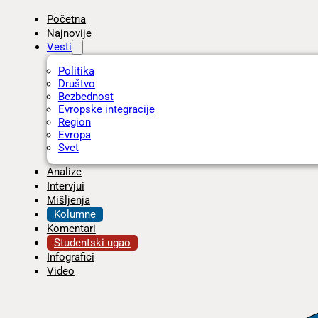
Početna
Najnovije
Vesti
Politika
Društvo
Bezbednost
Evropske integracije
Region
Evropa
Svet
Analize
Intervjui
Mišljenja
Kolumne
Komentari
Studentski ugao
Infografici
Video