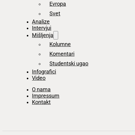
Evropa
Svet
Analize
Intervjui
Mišljenja
Kolumne
Komentari
Studentski ugao
Infografici
Video
O nama
Impressum
Kontakt