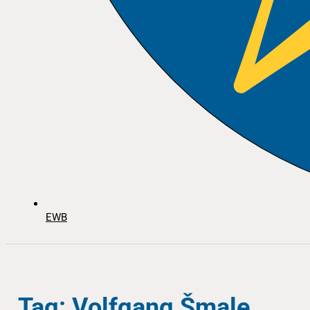
EWB
Tag: Volfgang Šmale