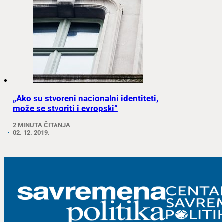
„Ako su stvoreni nacionalni identiteti,
može se stvoriti i evropski“
2 MINUTA ČITANJA
02. 12. 2019.