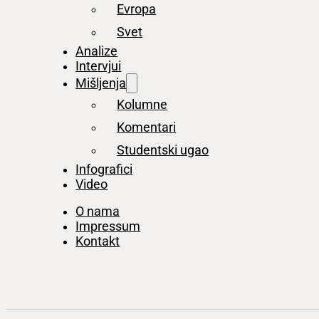
Evropa
Svet
Analize
Intervjui
Mišljenja
Kolumne
Komentari
Studentski ugao
Infografici
Video
O nama
Impressum
Kontakt