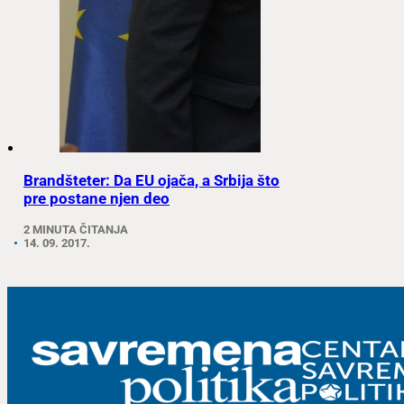
Brandšteter: Da EU ojača, a Srbija što
pre postane njen deo
2 MINUTA ČITANJA
14. 09. 2017.