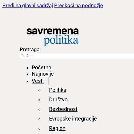
Pređi na glavni sadržaj
Preskoči na podnožje
Pretraga
Početna
Najnovije
Vesti
Politika
Društvo
Bezbednost
Evropske integracije
Region