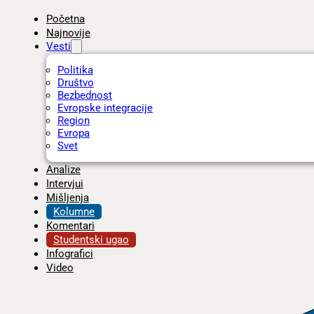
Početna
Najnovije
Vesti
Politika
Društvo
Bezbednost
Evropske integracije
Region
Evropa
Svet
Analize
Intervjui
Mišljenja
Kolumne
Komentari
Studentski ugao
Infografici
Video