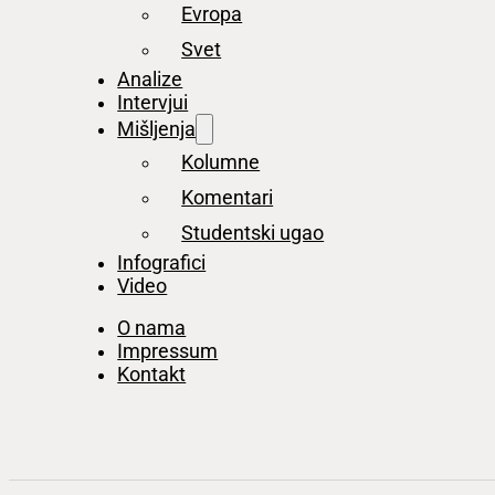
Evropa
Svet
Analize
Intervjui
Mišljenja
Kolumne
Komentari
Studentski ugao
Infografici
Video
O nama
Impressum
Kontakt