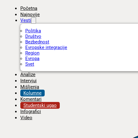
Početna
Najnovije
Vesti
Politika
Društvo
Bezbednost
Evropske integracije
Region
Evropa
Svet
Analize
Intervjui
Mišljenja
Kolumne
Komentari
Studentski ugao
Infografici
Video