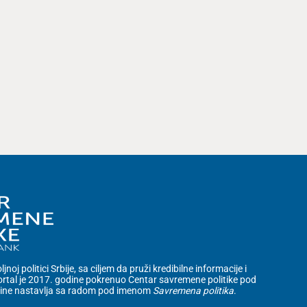
noj politici Srbije, sa ciljem da pruži kredibilne informacije i
rtal je 2017. godine pokrenuo Centar savremene politike pod
dine nastavlja sa radom pod imenom
Savremena politika
.