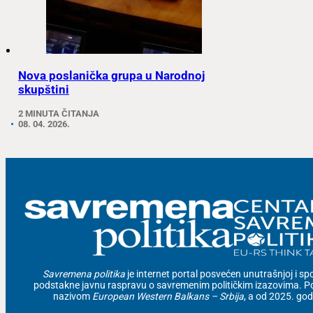
Nova poslanička grupa u Narodnoj
skupštini
2 MINUTA ČITANJA
08. 04. 2026.
Savremena politika
je internet portal posvećen unutrašnjoj i spolj
podstakne javnu raspravu o savremenim političkim izazovima. Po
nazivom
European Western Balkans – Srbija
, a od 2025. go