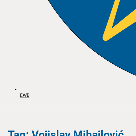
EWB
Tag: Vojislav Mihajlović