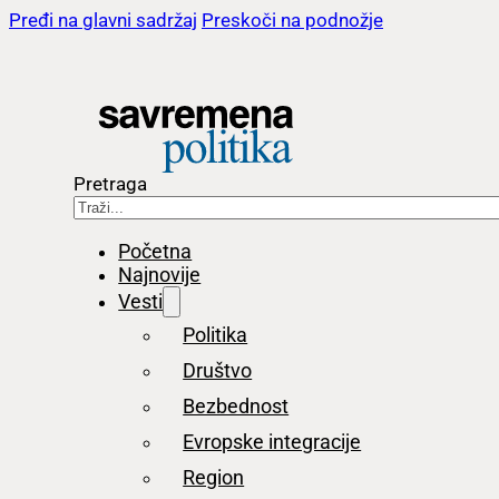
Pređi na glavni sadržaj
Preskoči na podnožje
Pretraga
Početna
Najnovije
Vesti
Politika
Društvo
Bezbednost
Evropske integracije
Region