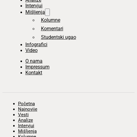
Intervjui
Mišljenja
Kolumne
Komentari
Studentski ugao
Infografici
Video
O nama
Impressum
Kontakt
Početna
Najnovije
Vesti
Analize
Intervjui
Mišljenja
Kolumne