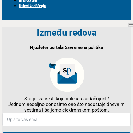
Impressum
Uslovi korišćenja
Između redova
Njuzleter portala Savremena politika
Šta je iza vesti koje oblikuju sadašnjost?
Jednom nedeljno donosimo ono što nedostaje dnevnim
vestima i šaljemo elektronskom poštom.