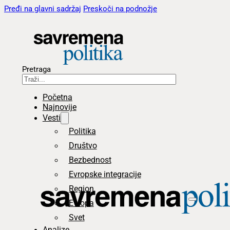
Pređi na glavni sadržaj
Preskoči na podnožje
Pretraga
Početna
Najnovije
Vesti
Politika
Društvo
Bezbednost
Evropske integracije
Region
Evropa
Svet
Analize