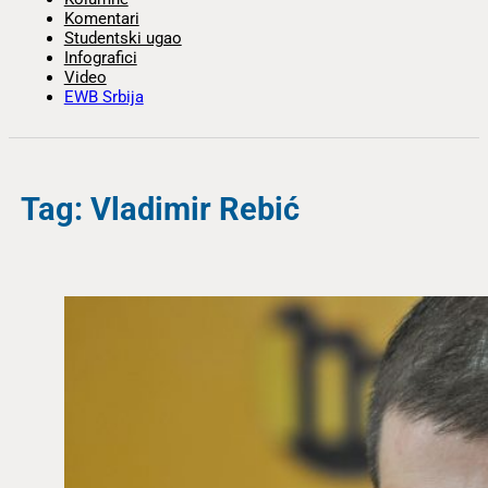
Komentari
Studentski ugao
Infografici
Video
EWB Srbija
Tag: Vladimir Rebić