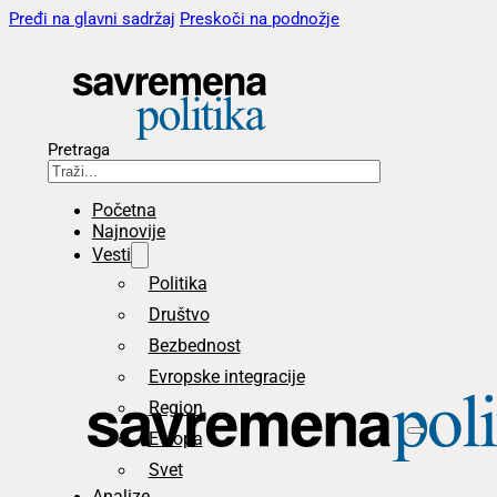
Pređi na glavni sadržaj
Preskoči na podnožje
Pretraga
Početna
Najnovije
Vesti
Politika
Društvo
Bezbednost
Evropske integracije
Region
Evropa
Svet
Analize