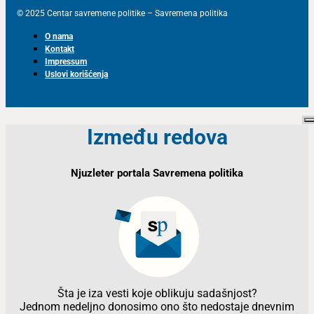
© 2025 Centar savremene politike – Savremena politika
O nama
Kontakt
Impressum
Uslovi korišćenja
Između redova
Njuzleter portala Savremena politika
Šta je iza vesti koje oblikuju sadašnjost?
Jednom nedeljno donosimo ono što nedostaje dnevnim