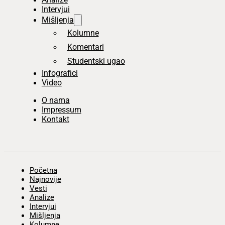
Intervjui
Mišljenja
Kolumne
Komentari
Studentski ugao
Infografici
Video
O nama
Impressum
Kontakt
Početna
Najnovije
Vesti
Analize
Intervjui
Mišljenja
Kolumne