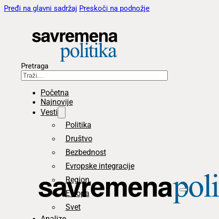
Pređi na glavni sadržaj
Preskoči na podnožje
Pretraga
Početna
Najnovije
Vesti
Politika
Društvo
Bezbednost
Evropske integracije
Region
Evropa
Svet
Analize