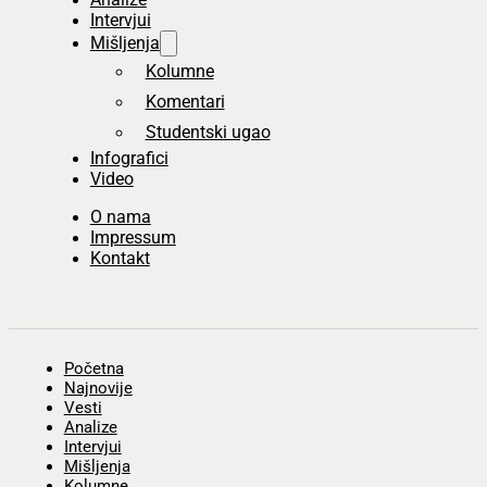
Intervjui
Mišljenja
Kolumne
Komentari
Studentski ugao
Infografici
Video
O nama
Impressum
Kontakt
Početna
Najnovije
Vesti
Analize
Intervjui
Mišljenja
Kolumne