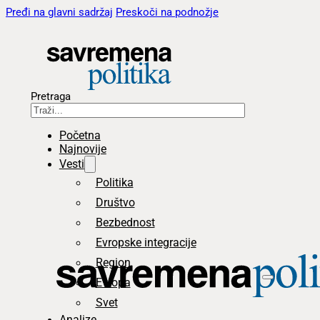
Pređi na glavni sadržaj
Preskoči na podnožje
Pretraga
Početna
Najnovije
Vesti
Politika
Društvo
Bezbednost
Evropske integracije
Region
Evropa
Svet
Analize