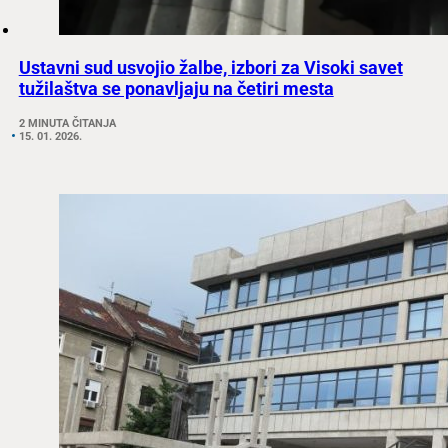
Ustavni sud usvojio žalbe, izbori za Visoki savet
tužilaštva se ponavljaju na četiri mesta
2 MINUTA ČITANJA
15. 01. 2026.