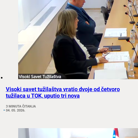
Visoki savet tužilaštva vratio dvoje od četvoro
tužilaca u TOK, uputio tri nova
3 MINUTA ČITANJA
04. 05. 2026.