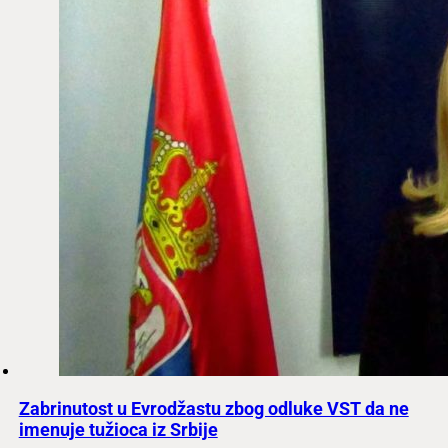
Zabrinutost u Evrodžastu zbog odluke VST da ne
imenuje tužioca iz Srbije