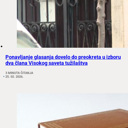
Ponavljanje glasanja dovelo do preokreta u izboru
dva člana Visokog saveta tužilaštva
3 MINUTA ČITANJA
25. 02. 2026.