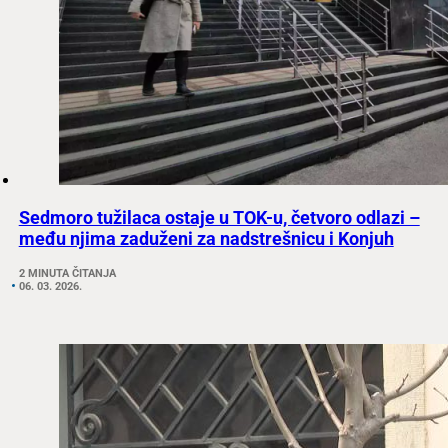
Sedmoro tužilaca ostaje u TOK-u, četvoro odlazi –
među njima zaduženi za nadstrešnicu i Konjuh
2 MINUTA ČITANJA
06. 03. 2026.