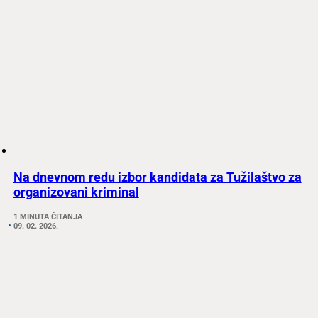
Na dnevnom redu izbor kandidata za Tužilaštvo za
organizovani kriminal
1 MINUTA ČITANJA
09. 02. 2026.