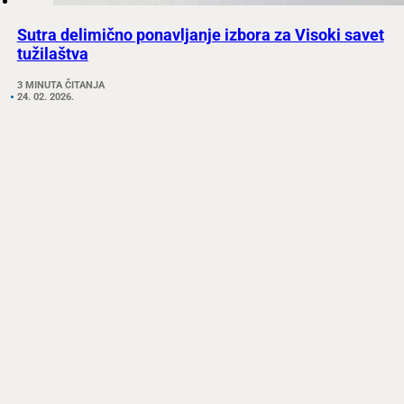
Sutra delimično ponavljanje izbora za Visoki savet
tužilaštva
3 MINUTA ČITANJA
24. 02. 2026.