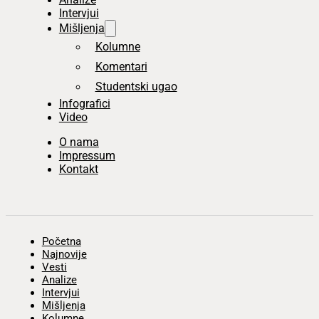
Intervjui
Mišljenja
Kolumne
Komentari
Studentski ugao
Infografici
Video
O nama
Impressum
Kontakt
Početna
Najnovije
Vesti
Analize
Intervjui
Mišljenja
Kolumne