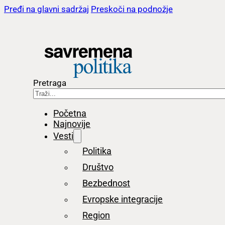
Pređi na glavni sadržaj
Preskoči na podnožje
Pretraga
Početna
Najnovije
Vesti
Politika
Društvo
Bezbednost
Evropske integracije
Region