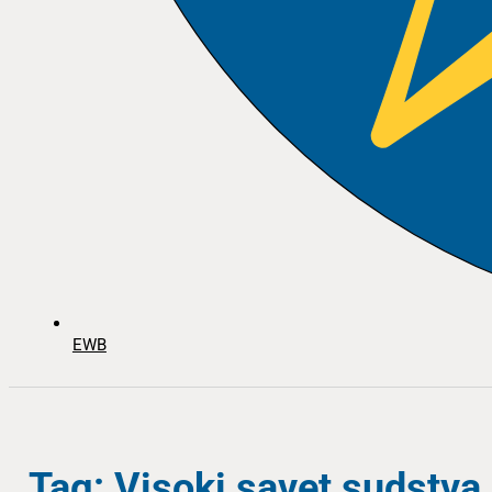
EWB
Tag: Visoki savet sudstva