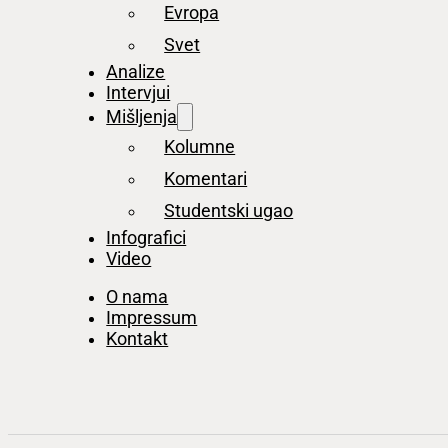
Evropa
Svet
Analize
Intervjui
Mišljenja
Kolumne
Komentari
Studentski ugao
Infografici
Video
O nama
Impressum
Kontakt