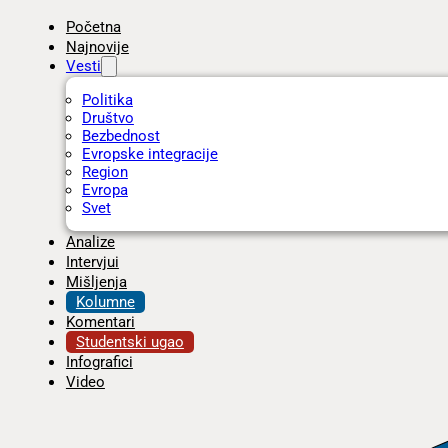
Početna
Najnovije
Vesti
Politika
Društvo
Bezbednost
Evropske integracije
Region
Evropa
Svet
Analize
Intervjui
Mišljenja
Kolumne
Komentari
Studentski ugao
Infografici
Video