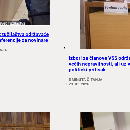
t tužilaštva održavaće
ferencije za novinare
ANJA
Izbori za članove VSS održ
većih nepravilnosti, ali uz v
politički pritisak
5 MINUTA ČITANJA
29. 01. 2026.