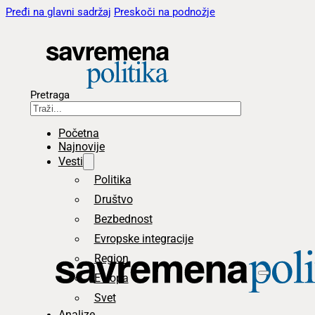
Pređi na glavni sadržaj
Preskoči na podnožje
Pretraga
Početna
Najnovije
Vesti
Politika
Društvo
Bezbednost
Evropske integracije
Region
Evropa
Svet
Analize