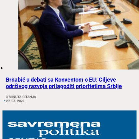
Brnabić u debati sa Konventom o EU: Ciljeve
održivog razvoja prilagoditi prioritetima Srbije
3 MINUTA ČITANJA
29. 03. 2021.