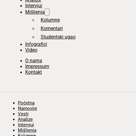
Intervjui
Mišljenja
Kolumne
Komentari
Studentski ugao
Infografici
Video
O nama
Impressum
Kontakt
Početna
Najnovije
Vesti
Analize
Intervjui
Mišljenja
Kolumne