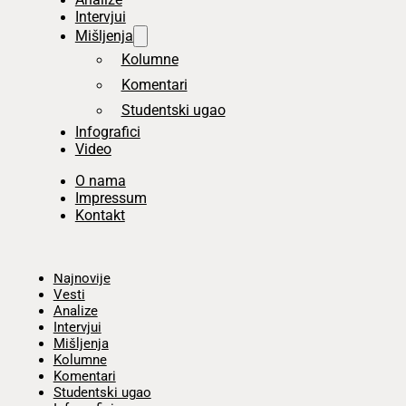
Intervjui
Mišljenja
Kolumne
Komentari
Studentski ugao
Infografici
Video
O nama
Impressum
Kontakt
Početna
Najnovije
Vesti
Analize
Intervjui
Mišljenja
Kolumne
Komentari
Studentski ugao