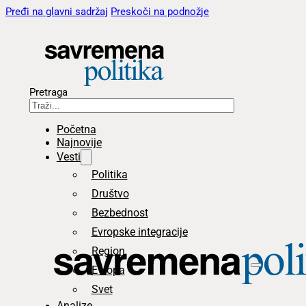
Pređi na glavni sadržaj
Preskoči na podnožje
Pretraga
Početna
Najnovije
Vesti
Politika
Društvo
Bezbednost
Evropske integracije
Region
Evropa
Svet
Analize