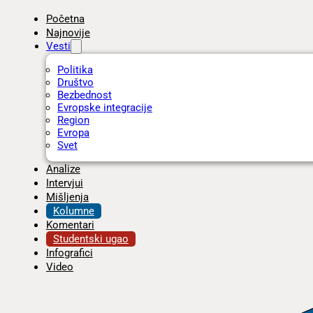
Početna
Najnovije
Vesti
Politika
Društvo
Bezbednost
Evropske integracije
Region
Evropa
Svet
Analize
Intervjui
Mišljenja
Kolumne
Komentari
Studentski ugao
Infografici
Video