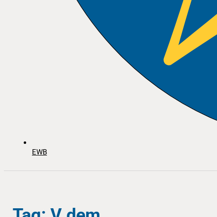
EWB
Tag: V dem