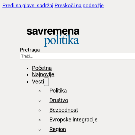
Pređi na glavni sadržaj
Preskoči na podnožje
Pretraga
Početna
Najnovije
Vesti
Politika
Društvo
Bezbednost
Evropske integracije
Region