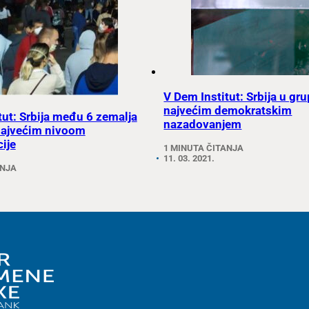
V Dem Institut: Srbija u gr
najvećim demokratskim
tut: Srbija među 6 zemalja
nazadovanjem
najvećim nivoom
ije
1 MINUTA ČITANJA
11. 03. 2021.
ANJA