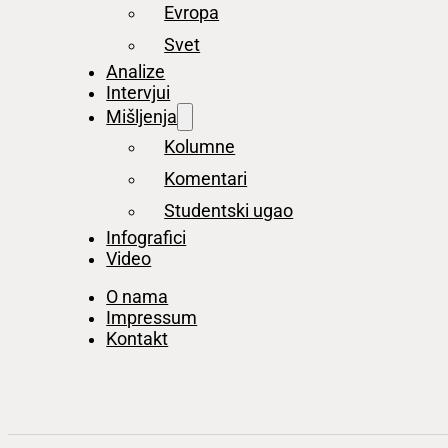
Evropa
Svet
Analize
Intervjui
Mišljenja
Kolumne
Komentari
Studentski ugao
Infografici
Video
O nama
Impressum
Kontakt