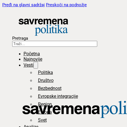
Pređi na glavni sadržaj
Preskoči na podnožje
Pretraga
Početna
Najnovije
Vesti
Politika
Društvo
Bezbednost
Evropske integracije
Region
Evropa
Svet
Analize