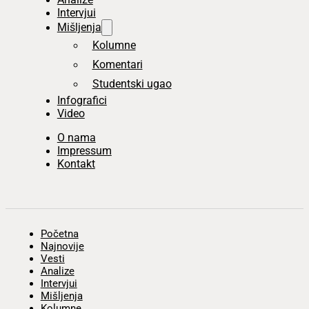
Intervjui
Mišljenja
Kolumne
Komentari
Studentski ugao
Infografici
Video
O nama
Impressum
Kontakt
Početna
Najnovije
Vesti
Analize
Intervjui
Mišljenja
Kolumne