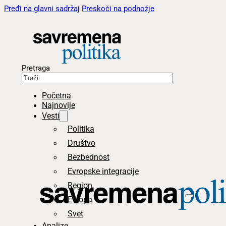
Pređi na glavni sadržaj
Preskoči na podnožje
Pretraga
Početna
Najnovije
Vesti
Politika
Društvo
Bezbednost
Evropske integracije
Region
Evropa
Svet
Analize