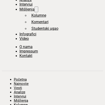
Intervjui
Mišljenja
Kolumne
Komentari
Studentski ugao
Infografici
Video
O nama
Impressum
Kontakt
Početna
Najnovije
Vesti
Analize
Intervjui
Mišljenja
Kolumne