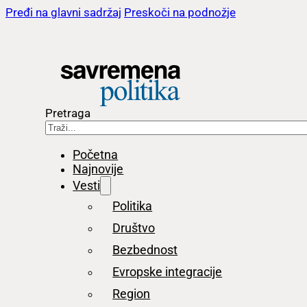
Pređi na glavni sadržaj
Preskoči na podnožje
Pretraga
Početna
Najnovije
Vesti
Politika
Društvo
Bezbednost
Evropske integracije
Region