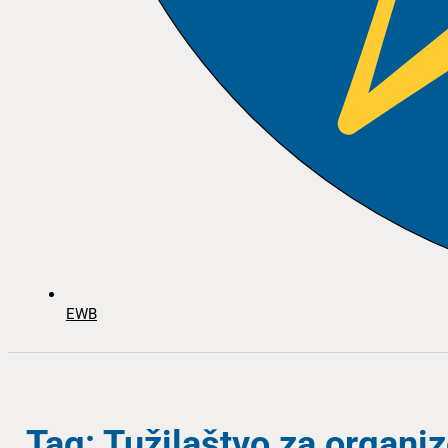
EWB
Tag: Tužilaštvo za organi