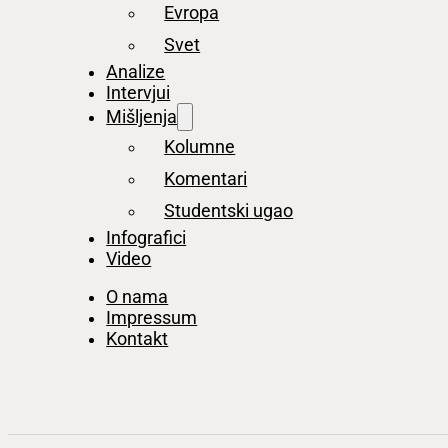
Evropa
Svet
Analize
Intervjui
Mišljenja
Kolumne
Komentari
Studentski ugao
Infografici
Video
O nama
Impressum
Kontakt