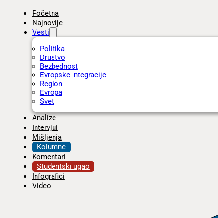
Početna
Najnovije
Vesti
Politika
Društvo
Bezbednost
Evropske integracije
Region
Evropa
Svet
Analize
Intervjui
Mišljenja
Kolumne
Komentari
Studentski ugao
Infografici
Video