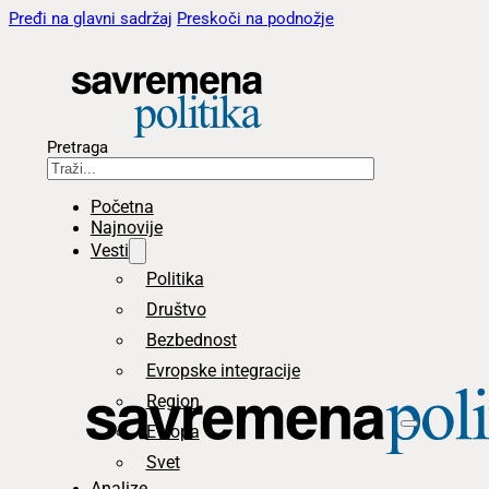
Pređi na glavni sadržaj
Preskoči na podnožje
Pretraga
Početna
Najnovije
Vesti
Politika
Društvo
Bezbednost
Evropske integracije
Region
Evropa
Svet
Analize