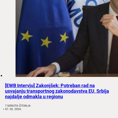
[EWB Intervju] Zakonjšek: Potreban rad na
usvajanju transportnog zakonodavstva EU, Srbija
najdalje odmakla u regionu
7 MINUTA ČITANJA
07. 02. 2024.