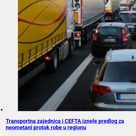
Transportna zajednica i CEFTA iznele predlog za
neometani protok robe u regionu