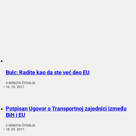
Bulc: Radite kao da ste već deo EU
4 MINUTA ČITANJA
16. 10. 2017.
Potpisan Ugovor o Transportnoj zajednici između
BiH i EU
2 MINUTA ČITANJA
18. 09. 2017.