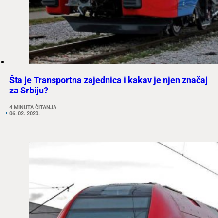
Šta je Transportna zajednica i kakav je njen značaj
za Srbiju?
4 MINUTA ČITANJA
06. 02. 2020.