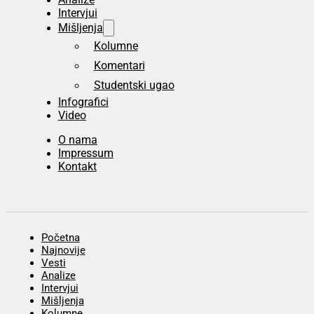
Intervjui
Mišljenja
Kolumne
Komentari
Studentski ugao
Infografici
Video
O nama
Impressum
Kontakt
Početna
Najnovije
Vesti
Analize
Intervjui
Mišljenja
Kolumne