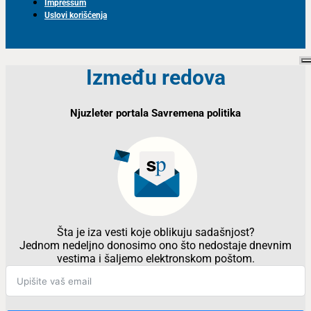
Impressum
Uslovi korišćenja
Između redova
Njuzleter portala Savremena politika
Šta je iza vesti koje oblikuju sadašnjost?
Jednom nedeljno donosimo ono što nedostaje dnevnim
vestima i šaljemo elektronskom poštom.