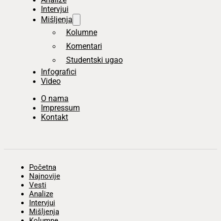
Intervjui
Mišljenja
Kolumne
Komentari
Studentski ugao
Infografici
Video
O nama
Impressum
Kontakt
Početna
Najnovije
Vesti
Analize
Intervjui
Mišljenja
Kolumne