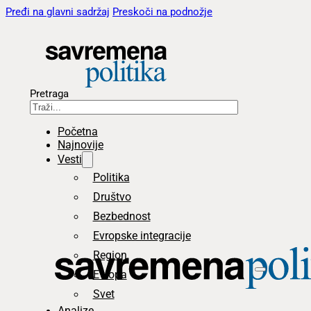
Pređi na glavni sadržaj
Preskoči na podnožje
Pretraga
Početna
Najnovije
Vesti
Politika
Društvo
Bezbednost
Evropske integracije
Region
Evropa
Svet
Analize