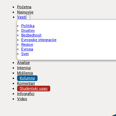
Početna
Najnovije
Vesti
Politika
Društvo
Bezbednost
Evropske integracije
Region
Evropa
Svet
Analize
Intervjui
Mišljenja
Kolumne
Komentari
Studentski ugao
Infografici
Video