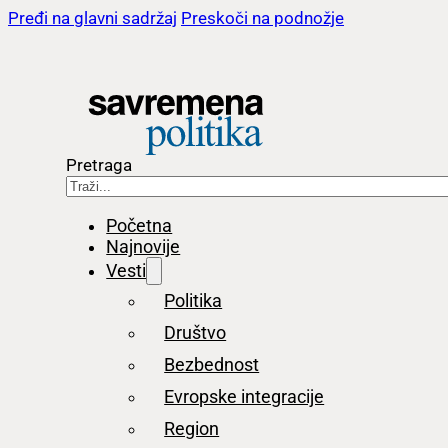
Pređi na glavni sadržaj
Preskoči na podnožje
Pretraga
Početna
Najnovije
Vesti
Politika
Društvo
Bezbednost
Evropske integracije
Region