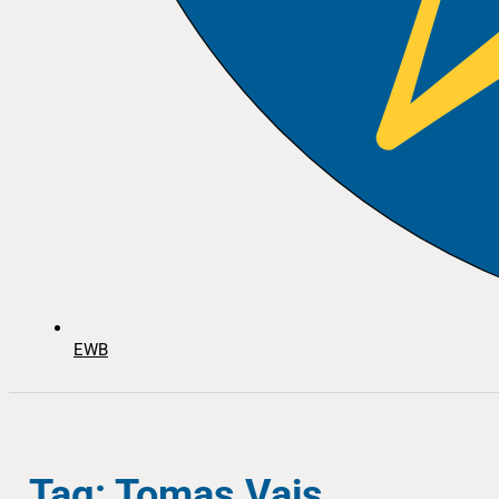
EWB
Tag: Tomas Vajs