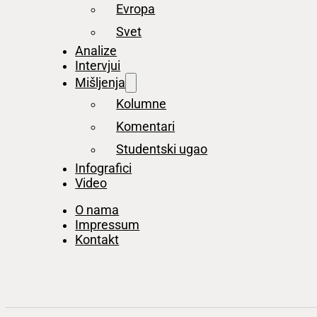
Evropa
Svet
Analize
Intervjui
Mišljenja
Kolumne
Komentari
Studentski ugao
Infografici
Video
O nama
Impressum
Kontakt