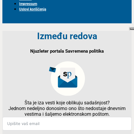
Impressum
Uslovi korišćenja
Između redova
Njuzleter portala Savremena politika
Šta je iza vesti koje oblikuju sadašnjost?
Jednom nedeljno donosimo ono što nedostaje dnevnim
vestima i šaljemo elektronskom poštom.