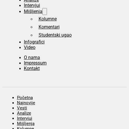
Intervjui
Mišljenja
Kolumne
Komentari
Studentski ugao
Infografici
Video
O nama
Impressum
Kontakt
Početna
Najnovije
Vesti
Analize
Intervjui
Mišljenja
Kolumne