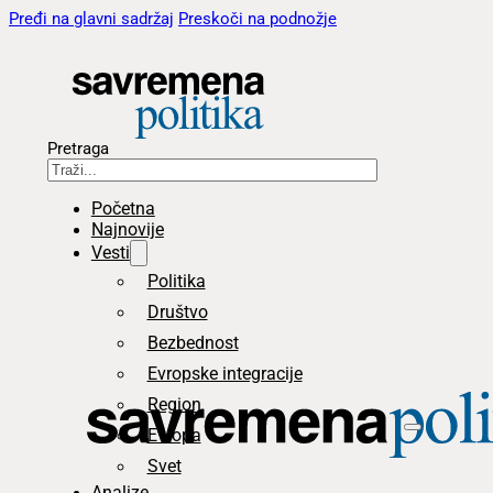
Pređi na glavni sadržaj
Preskoči na podnožje
Pretraga
Početna
Najnovije
Vesti
Politika
Društvo
Bezbednost
Evropske integracije
Region
Evropa
Svet
Analize