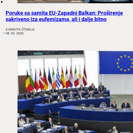
Poruke sa samita EU-Zapadni Balkan: Proširenje
sakriveno iza eufemizama, ali i dalje bitno
8 MINUTA ČITANJA
08. 05. 2020.