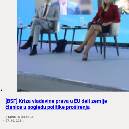
[BSF] Kriza vladavine prava u EU deli zemlje
članice u pogledu politike proširenja
3 MINUTA ČITANJA
27. 10. 2021.