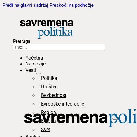
Pređi na glavni sadržaj
Preskoči na podnožje
Pretraga
Početna
Najnovije
Vesti
Politika
Društvo
Bezbednost
Evropske integracije
Region
Evropa
Svet
Analize