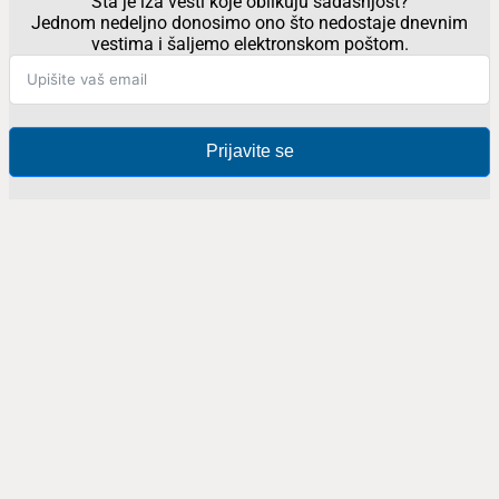
Šta je iza vesti koje oblikuju sadašnjost?
Jednom nedeljno donosimo ono što nedostaje dnevnim
vestima i šaljemo elektronskom poštom.
Prijavite se