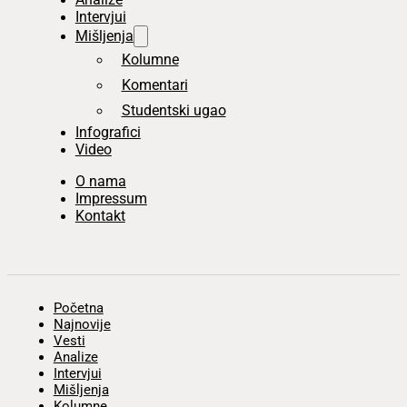
Intervjui
Mišljenja
Kolumne
Komentari
Studentski ugao
Infografici
Video
O nama
Impressum
Kontakt
Početna
Najnovije
Vesti
Analize
Intervjui
Mišljenja
Kolumne