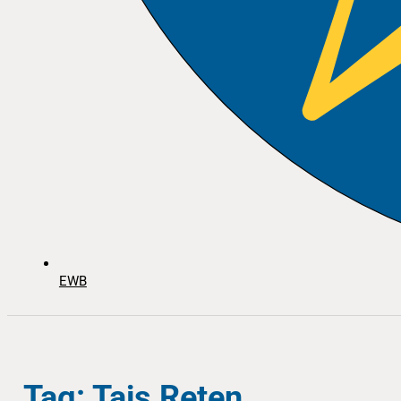
EWB
Tag: Tajs Reten