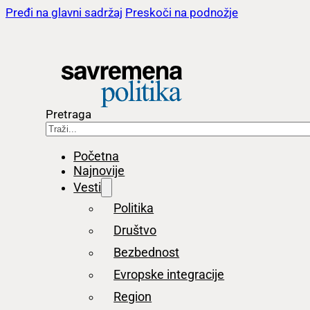
Pređi na glavni sadržaj
Preskoči na podnožje
Pretraga
Početna
Najnovije
Vesti
Politika
Društvo
Bezbednost
Evropske integracije
Region