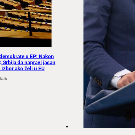
 i demokrate u EP: Nakon
 Srbija da napravi jasan
 izbor ako želi u EU
ANJA