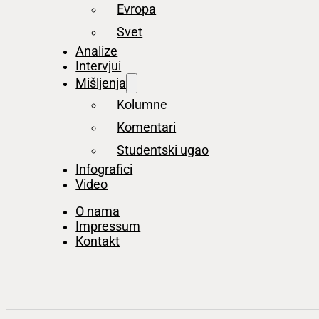
Evropa
Svet
Analize
Intervjui
Mišljenja
Kolumne
Komentari
Studentski ugao
Infografici
Video
O nama
Impressum
Kontakt