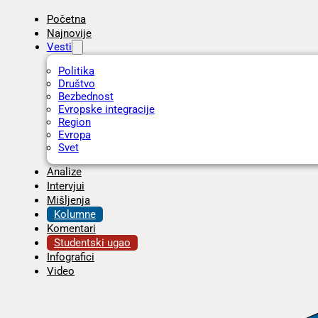
Početna
Najnovije
Vesti
Politika
Društvo
Bezbednost
Evropske integracije
Region
Evropa
Svet
Analize
Intervjui
Mišljenja
Kolumne
Komentari
Studentski ugao
Infografici
Video