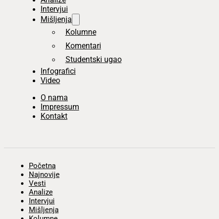
Intervjui
Mišljenja
Kolumne
Komentari
Studentski ugao
Infografici
Video
O nama
Impressum
Kontakt
Početna
Najnovije
Vesti
Analize
Intervjui
Mišljenja
Kolumne