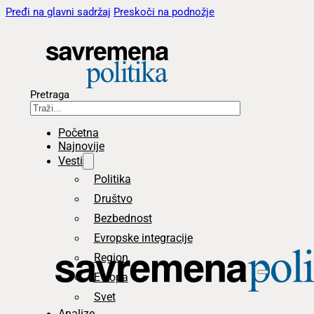
Pređi na glavni sadržaj
Preskoči na podnožje
Pretraga
Početna
Najnovije
Vesti
Politika
Društvo
Bezbednost
Evropske integracije
Region
Evropa
Svet
Analize