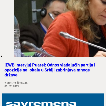
[EWB Intervju] Puarel: Odnos vladajućih partija i
opozicije na lokalu u Srbiji zabrinjava mnoge
države
7 MINUTA ČITANJA
06. 02. 2019.