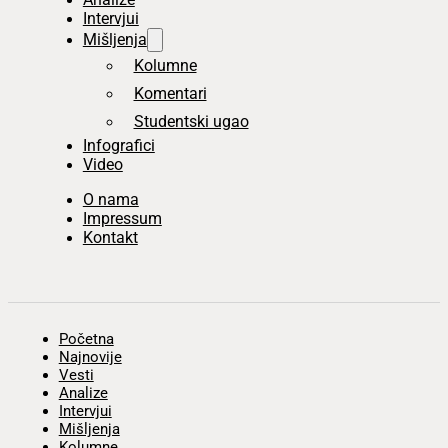
Intervjui
Mišljenja
Kolumne
Komentari
Studentski ugao
Infografici
Video
O nama
Impressum
Kontakt
Početna
Najnovije
Vesti
Analize
Intervjui
Mišljenja
Kolumne