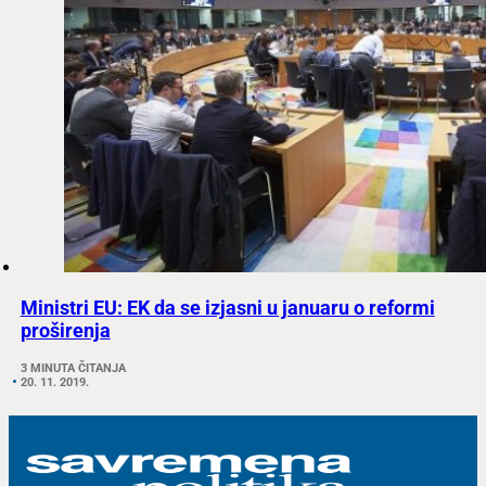
Ministri EU: EK da se izjasni u januaru o reformi
proširenja
3 MINUTA ČITANJA
20. 11. 2019.