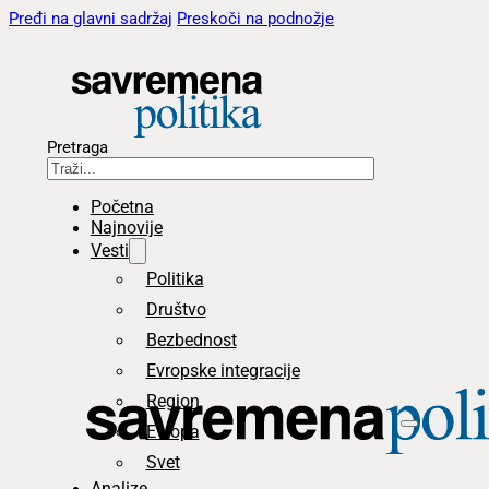
Pređi na glavni sadržaj
Preskoči na podnožje
Pretraga
Početna
Najnovije
Vesti
Politika
Društvo
Bezbednost
Evropske integracije
Region
Evropa
Svet
Analize