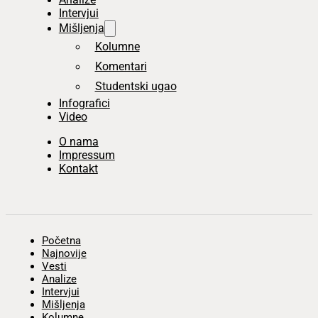
Intervjui
Mišljenja
Kolumne
Komentari
Studentski ugao
Infografici
Video
O nama
Impressum
Kontakt
Početna
Najnovije
Vesti
Analize
Intervjui
Mišljenja
Kolumne