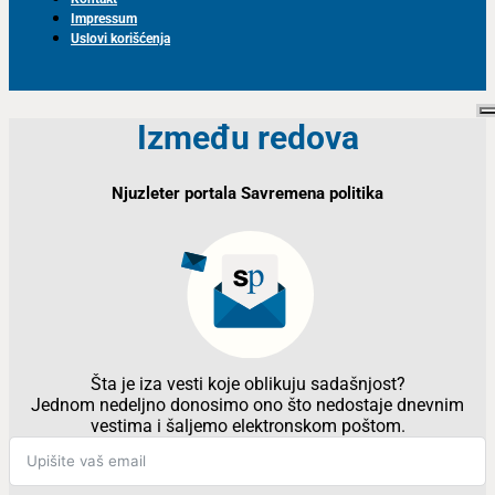
Impressum
Uslovi korišćenja
Između redova
Njuzleter portala Savremena politika
Šta je iza vesti koje oblikuju sadašnjost?
Jednom nedeljno donosimo ono što nedostaje dnevnim
vestima i šaljemo elektronskom poštom.