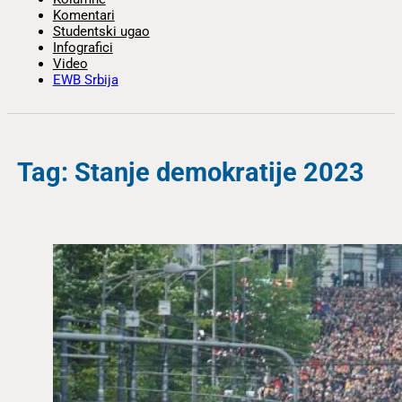
Komentari
Studentski ugao
Infografici
Video
EWB Srbija
Tag: Stanje demokratije 2023