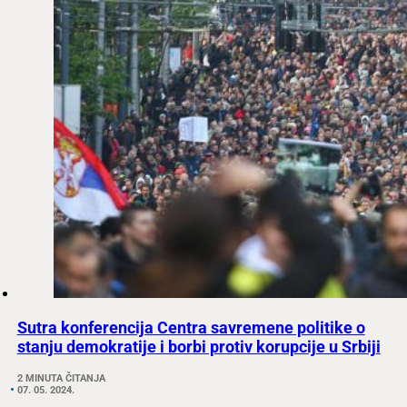
Sutra konferencija Centra savremene politike o
stanju demokratije i borbi protiv korupcije u Srbiji
2 MINUTA ČITANJA
07. 05. 2024.