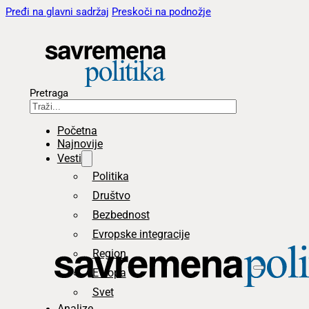
Pređi na glavni sadržaj
Preskoči na podnožje
Pretraga
Početna
Najnovije
Vesti
Politika
Društvo
Bezbednost
Evropske integracije
Region
Evropa
Svet
Analize