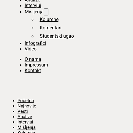
Intervjui
Mišljenja
Kolumne
Komentari
Studentski ugao
Infografici
Video
O nama
Impressum
Kontakt
Početna
Najnovije
Vesti
Analize
Intervjui
Mišljenja
Kolumne