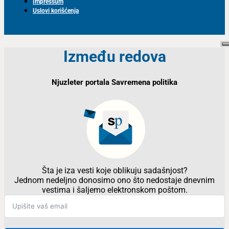
Impressum
Uslovi korišćenja
Između redova
Njuzleter portala Savremena politika
Šta je iza vesti koje oblikuju sadašnjost?
Jednom nedeljno donosimo ono što nedostaje dnevnim
vestima i šaljemo elektronskom poštom.