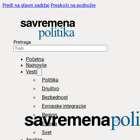
Pređi na glavni sadržaj
Preskoči na podnožje
Pretraga
Početna
Najnovije
Vesti
Politika
Društvo
Bezbednost
Evropske integracije
Region
Evropa
Svet
Analize