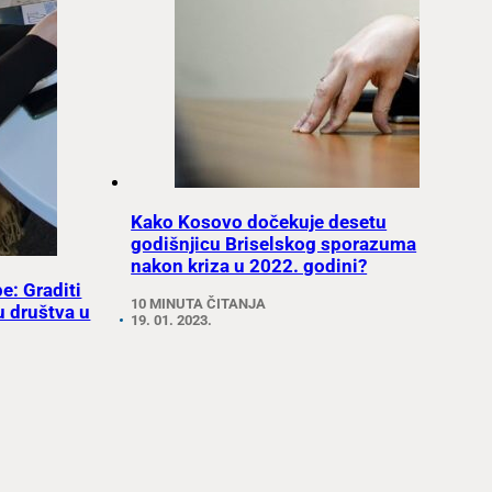
Kako Kosovo dočekuje desetu
godišnjicu Briselskog sporazuma
nakon kriza u 2022. godini?
: Graditi
10 MINUTA ČITANJA
u društva u
19. 01. 2023.