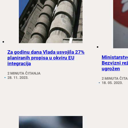
Za godinu dana Vlada usvojila 27%
Ministarstv
planiranih propisa u okviru EU
Bezvizni rež
integracija
ugrožen
2 MINUTA ČITANJA
28. 11. 2023.
2 MINUTA ČIT
18. 05. 2023.