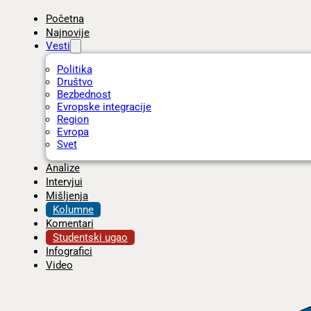
Početna
Najnovije
Vesti
Politika
Društvo
Bezbednost
Evropske integracije
Region
Evropa
Svet
Analize
Intervjui
Mišljenja
Kolumne
Komentari
Studentski ugao
Infografici
Video