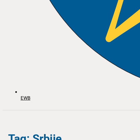
EWB
Tag: Srbije