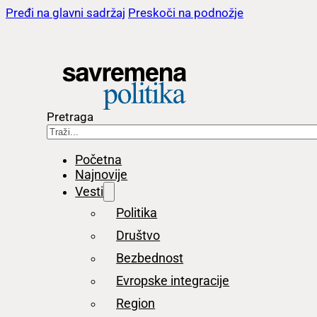
Pređi na glavni sadržaj
Preskoči na podnožje
Pretraga
Početna
Najnovije
Vesti
Politika
Društvo
Bezbednost
Evropske integracije
Region