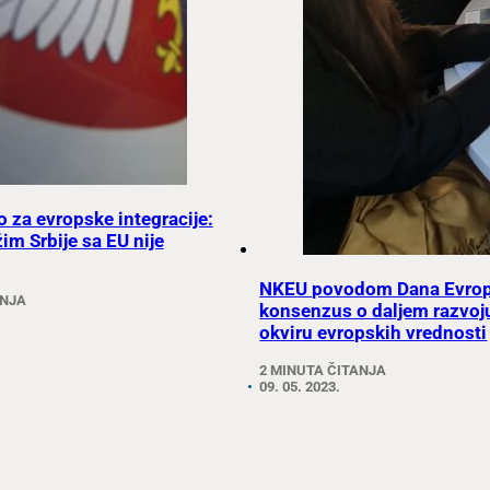
o za evropske integracije:
im Srbije sa EU nije
NKEU povodom Dana Evrope
ANJA
konsenzus o daljem razvoj
okviru evropskih vrednosti
2 MINUTA ČITANJA
09. 05. 2023.