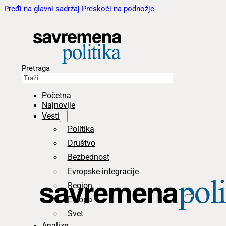
Pređi na glavni sadržaj
Preskoči na podnožje
Pretraga
Početna
Najnovije
Vesti
Politika
Društvo
Bezbednost
Evropske integracije
Region
Evropa
Svet
Analize