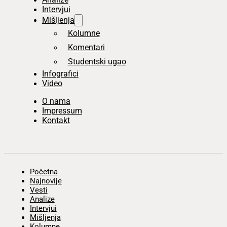
Intervjui
Mišljenja
Kolumne
Komentari
Studentski ugao
Infografici
Video
O nama
Impressum
Kontakt
Početna
Najnovije
Vesti
Analize
Intervjui
Mišljenja
Kolumne