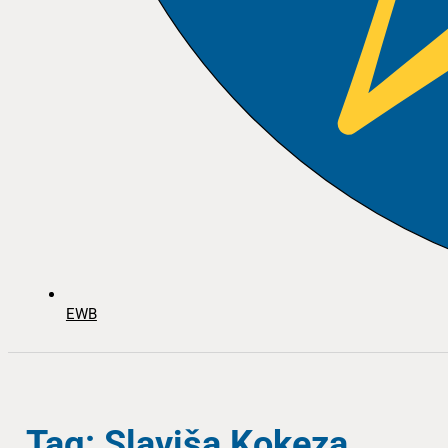
EWB
Tag: Slaviša Kokeza