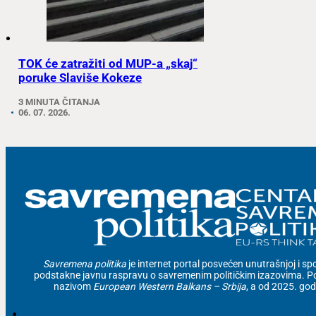
TOK će zatražiti od MUP-a „skaj“
poruke Slaviše Kokeze
3 MINUTA ČITANJA
06. 07. 2026.
Savremena politika
je internet portal posvećen unutrašnjoj i spolj
podstakne javnu raspravu o savremenim političkim izazovima. Po
nazivom
European Western Balkans – Srbija
, a od 2025. go