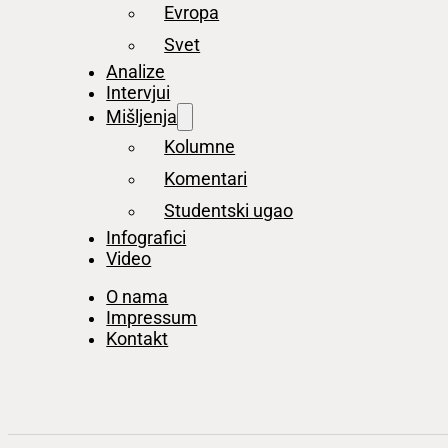
Evropa
Svet
Analize
Intervjui
Mišljenja
Kolumne
Komentari
Studentski ugao
Infografici
Video
O nama
Impressum
Kontakt