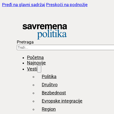
Pređi na glavni sadržaj
Preskoči na podnožje
Pretraga
Početna
Najnovije
Vesti
Politika
Društvo
Bezbednost
Evropske integracije
Region