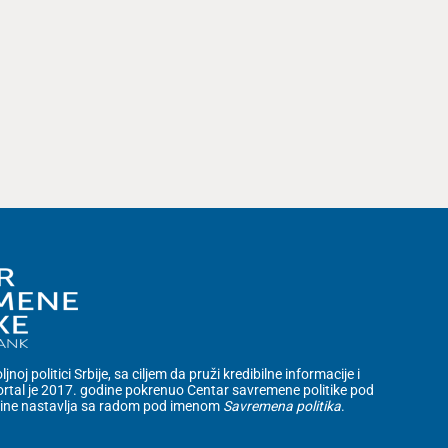
noj politici Srbije, sa ciljem da pruži kredibilne informacije i
rtal je 2017. godine pokrenuo Centar savremene politike pod
dine nastavlja sa radom pod imenom
Savremena politika
.