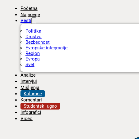
Početna
Najnovije
Vesti
Politika
Društvo
Bezbednost
Evropske integracije
Region
Evropa
Svet
Analize
Intervjui
Mišljenja
Kolumne
Komentari
Studentski ugao
Infografici
Video