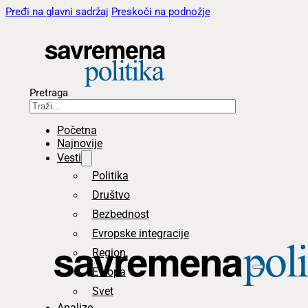
Pređi na glavni sadržaj
Preskoči na podnožje
Pretraga
Početna
Najnovije
Vesti
Politika
Društvo
Bezbednost
Evropske integracije
Region
Evropa
Svet
Analize