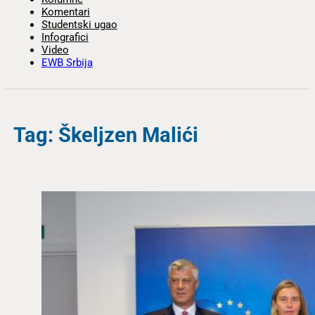
Komentari
Studentski ugao
Infografici
Video
EWB Srbija
Tag: Škeljzen Malići