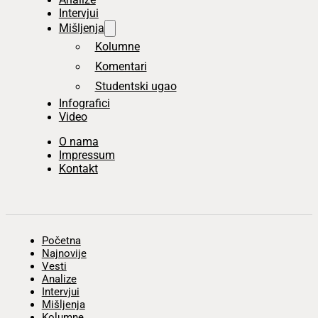
Intervjui
Mišljenja
Kolumne
Komentari
Studentski ugao
Infografici
Video
O nama
Impressum
Kontakt
Početna
Najnovije
Vesti
Analize
Intervjui
Mišljenja
Kolumne