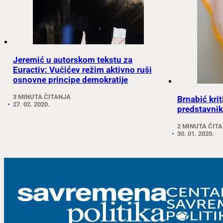
Jeremić u autorskom tekstu za
Euractiv: Vučićev režim aktivno ruši
osnovne principe demokratije
3 MINUTA ČITANJA
Brnabić kri
27. 02. 2020.
predstavnik
2 MINUTA ČIT
30. 01. 2020.