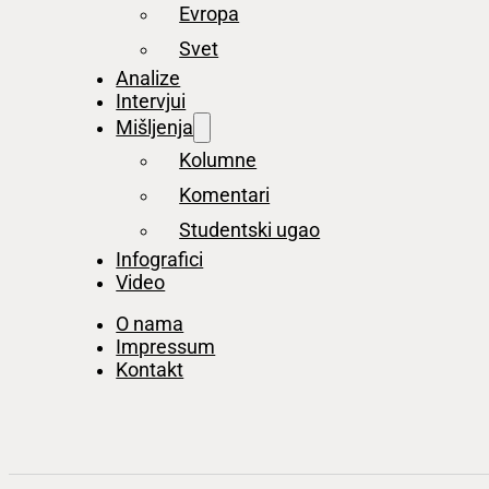
Evropa
Svet
Analize
Intervjui
Mišljenja
Kolumne
Komentari
Studentski ugao
Infografici
Video
O nama
Impressum
Kontakt