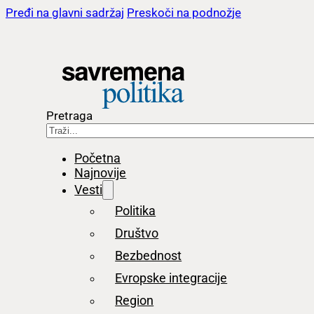
Pređi na glavni sadržaj
Preskoči na podnožje
Pretraga
Početna
Najnovije
Vesti
Politika
Društvo
Bezbednost
Evropske integracije
Region