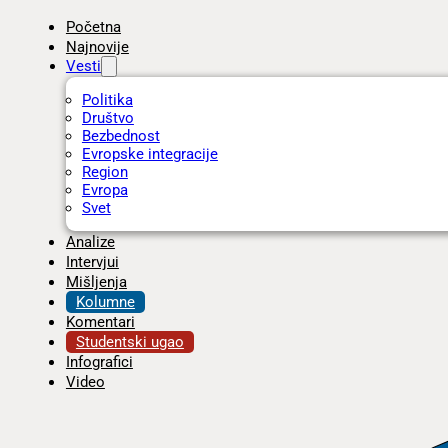
Početna
Najnovije
Vesti
Politika
Društvo
Bezbednost
Evropske integracije
Region
Evropa
Svet
Analize
Intervjui
Mišljenja
Kolumne
Komentari
Studentski ugao
Infografici
Video