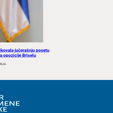
tikovala jučerašnju posetu
a opozicije Briselu
ANJA