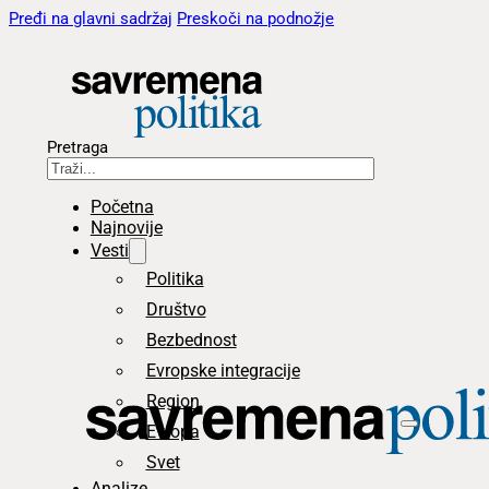
Pređi na glavni sadržaj
Preskoči na podnožje
Pretraga
Početna
Najnovije
Vesti
Politika
Društvo
Bezbednost
Evropske integracije
Region
Evropa
Svet
Analize