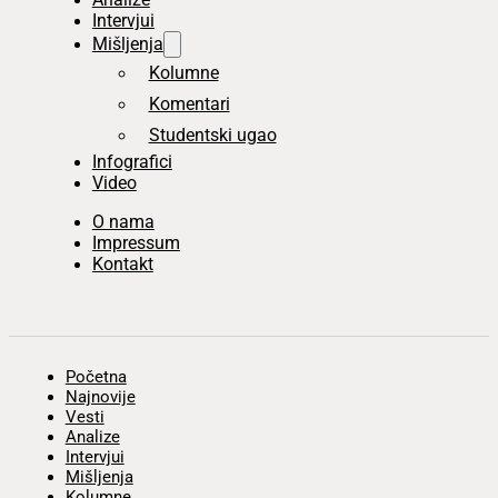
Intervjui
Mišljenja
Kolumne
Komentari
Studentski ugao
Infografici
Video
O nama
Impressum
Kontakt
Početna
Najnovije
Vesti
Analize
Intervjui
Mišljenja
Kolumne