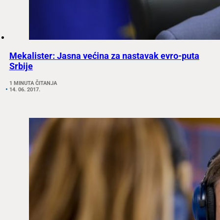
Mekalister: Jasna većina za nastavak evro-puta
Srbije
1 MINUTA ČITANJA
14. 06. 2017.