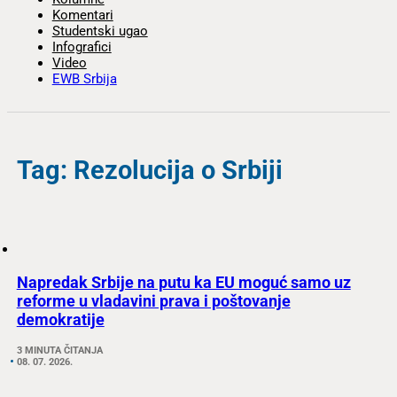
Komentari
Studentski ugao
Infografici
Video
EWB Srbija
Tag: Rezolucija o Srbiji
Napredak Srbije na putu ka EU moguć samo uz
reforme u vladavini prava i poštovanje
demokratije
3 MINUTA ČITANJA
08. 07. 2026.