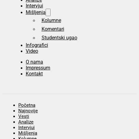
Intervjui
Mišljenja
Kolumne
Komentari
Studentski ugao
Infografici
Video
O nama
Impressum
Kontakt
Početna
Najnovije
Vesti
Analize
Intervjui
Mišljenja
Kolumne