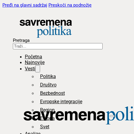
Pređi na glavni sadržaj
Preskoči na podnožje
Pretraga
Početna
Najnovije
Vesti
Politika
Društvo
Bezbednost
Evropske integracije
Region
Evropa
Svet
Analize