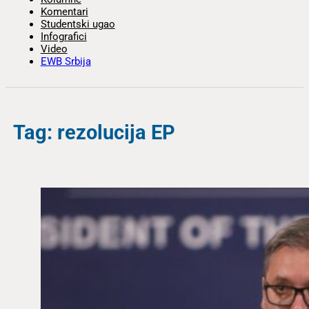
Komentari
Studentski ugao
Infografici
Video
EWB Srbija
Tag: rezolucija EP