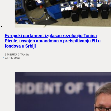
Evropski parlament izglasao rezoluciju Tonina
Picule, usvojen amandman o preispitivanju EU u
fondova u Srbiji
2 MINUTA ČITANJA
23. 11. 2022.