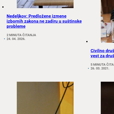
Nedeljkov: Predložene izmene
izbornih zakona ne zadiru u suštinske
probleme
2 MINUTA ČITANJA
24. 04. 2026.
Civilno dru
vest za druš
5 MINUTA ČIT
26. 03. 2021.