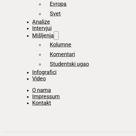
Evropa
Svet
Analize
Intervjui
Mišljenja
Kolumne
Komentari
Studentski ugao
Infografici
Video
O nama
Impressum
Kontakt