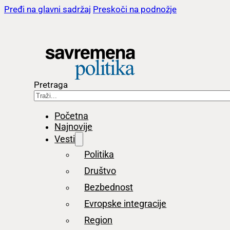
Pređi na glavni sadržaj
Preskoči na podnožje
Pretraga
Početna
Najnovije
Vesti
Politika
Društvo
Bezbednost
Evropske integracije
Region