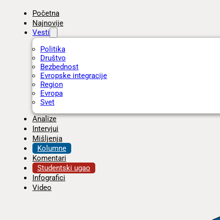
Početna
Najnovije
Vesti
Politika
Društvo
Bezbednost
Evropske integracije
Region
Evropa
Svet
Analize
Intervjui
Mišljenja
Kolumne
Komentari
Studentski ugao
Infografici
Video