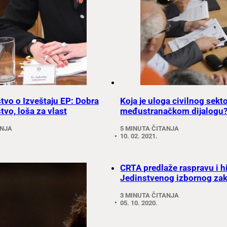
štvo o Izveštaju EP: Dobra
Koja je uloga civilnog sekt
tvo, loša za vlast
međustranačkom dijalogu
ANJA
5 MINUTA ČITANJA
10. 02. 2021.
CRTA predlaže raspravu i h
Jedinstvenog izbornog za
3 MINUTA ČITANJA
05. 10. 2020.