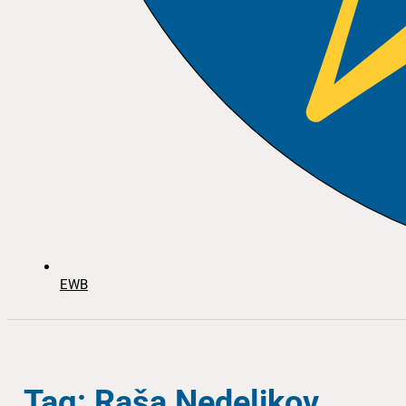
EWB
Tag: Raša Nedeljkov