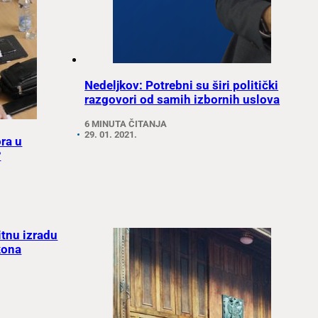
Nedeljkov: Potrebni su širi politički
razgovori od samih izbornih uslova
6 MINUTA ČITANJA
29. 01. 2021.
ora u
?
itnu izradu
kona