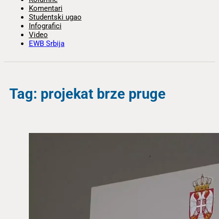
Komentari
Studentski ugao
Infografici
Video
EWB Srbija
Tag: projekat brze pruge