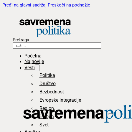
Pređi na glavni sadržaj
Preskoči na podnožje
Pretraga
Početna
Najnovije
Vesti
Politika
Društvo
Bezbednost
Evropske integracije
Region
Evropa
Svet
Analize