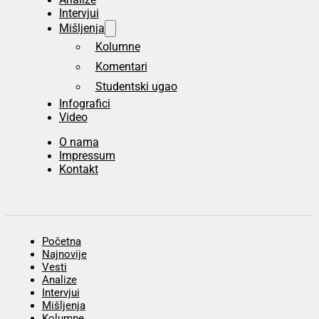
Intervjui
Mišljenja
Kolumne
Komentari
Studentski ugao
Infografici
Video
O nama
Impressum
Kontakt
Početna
Najnovije
Vesti
Analize
Intervjui
Mišljenja
Kolumne