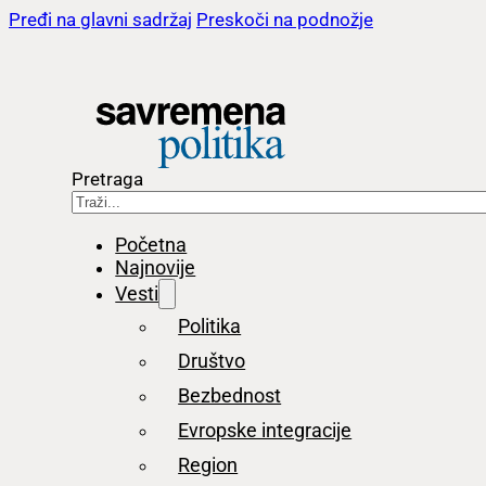
Pređi na glavni sadržaj
Preskoči na podnožje
Pretraga
Početna
Najnovije
Vesti
Politika
Društvo
Bezbednost
Evropske integracije
Region