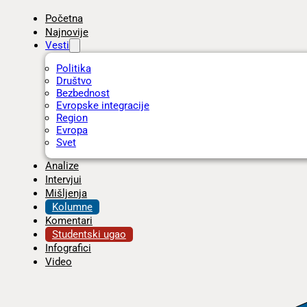
Početna
Najnovije
Vesti
Politika
Društvo
Bezbednost
Evropske integracije
Region
Evropa
Svet
Analize
Intervjui
Mišljenja
Kolumne
Komentari
Studentski ugao
Infografici
Video