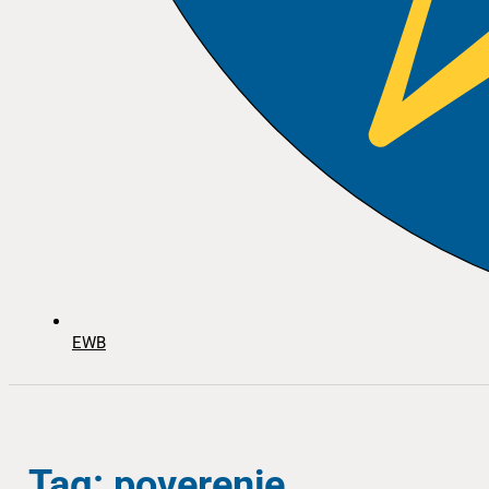
EWB
Tag: poverenje