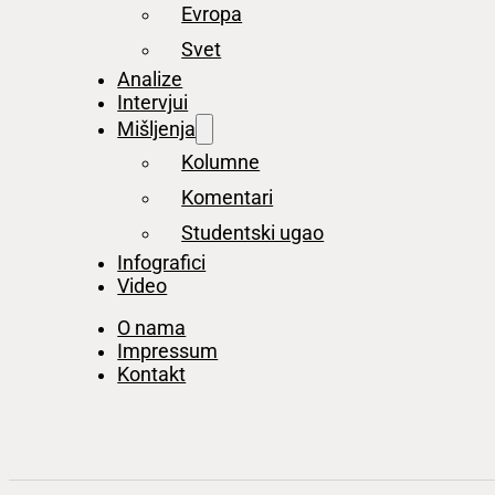
Evropa
Svet
Analize
Intervjui
Mišljenja
Kolumne
Komentari
Studentski ugao
Infografici
Video
O nama
Impressum
Kontakt