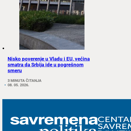
Nisko poverenje u Vladu i EU, većina
smatra da Srbija ide u pogrešnom
smeru
3 MINUTA ČITANJA
08. 05. 2026.