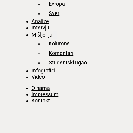
Evropa
Svet
Analize
Intervjui
Mišljenja
Kolumne
Komentari
Studentski ugao
Infografici
Video
O nama
Impressum
Kontakt