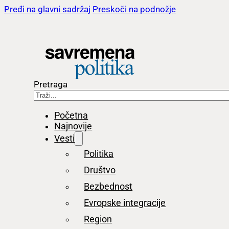
Pređi na glavni sadržaj
Preskoči na podnožje
Pretraga
Početna
Najnovije
Vesti
Politika
Društvo
Bezbednost
Evropske integracije
Region