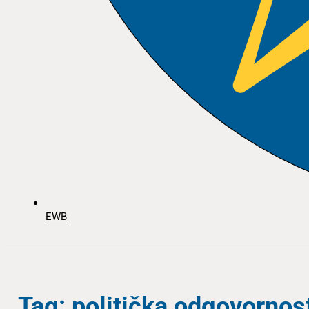
EWB
Tag: politička odgovornos