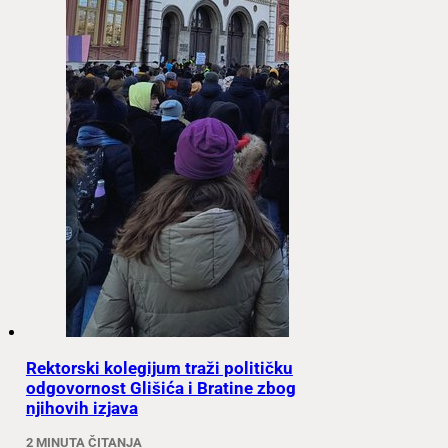
Rektorski kolegijum traži političku
odgovornost Glišića i Bratine zbog
njihovih izjava
2 MINUTA ČITANJA