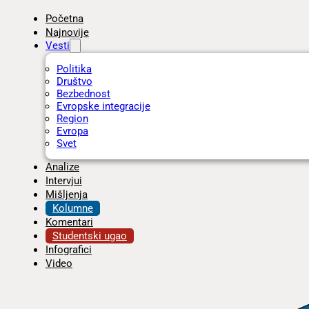
Početna
Najnovije
Vesti
Politika
Društvo
Bezbednost
Evropske integracije
Region
Evropa
Svet
Analize
Intervjui
Mišljenja
Kolumne
Komentari
Studentski ugao
Infografici
Video