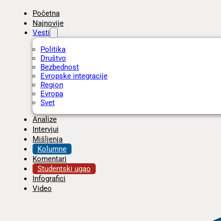
Početna
Najnovije
Vesti
Politika
Društvo
Bezbednost
Evropske integracije
Region
Evropa
Svet
Analize
Intervjui
Mišljenja
Kolumne
Komentari
Studentski ugao
Infografici
Video