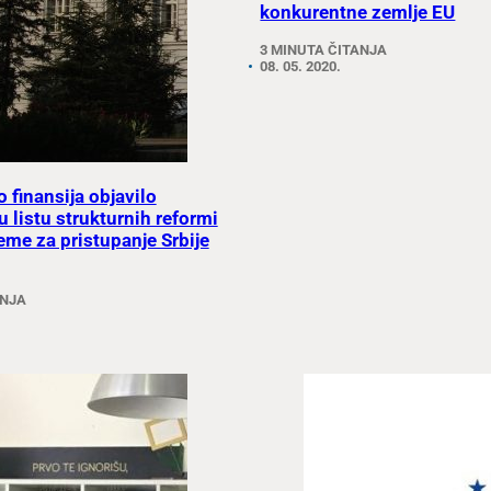
konkurentne zemlje EU
3 MINUTA ČITANJA
08. 05. 2020.
 finansija objavilo
 listu strukturnih reformi
reme za pristupanje Srbije
ANJA