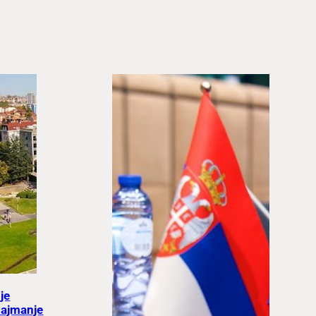
je
najmanje