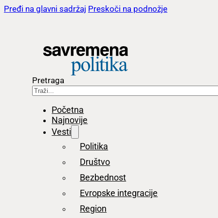
Pređi na glavni sadržaj
Preskoči na podnožje
Pretraga
Početna
Najnovije
Vesti
Politika
Društvo
Bezbednost
Evropske integracije
Region