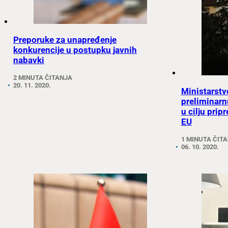
Preporuke za unapređenje
konkurencije u postupku javnih
nabavki
2 MINUTA ČITANJA
20. 11. 2020.
Ministarstvo
preliminarnu
u cilju prip
EU
1 MINUTA ČIT
06. 10. 2020.