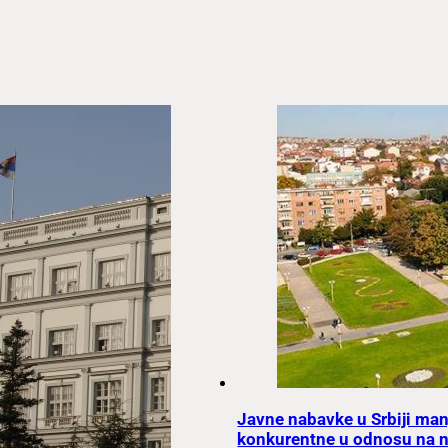
Javne nabavke u Srbiji man
konkurentne u odnosu na 