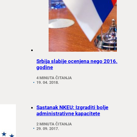
Srbija slabije ocenjena nego 2016.
godine
4 MINUTA ČITANJA
19. 04. 2018.
Sastanak NKEU: Izgraditi bolje
administrativne kapacitete
2 MINUTA ČITANJA
29. 09. 2017.