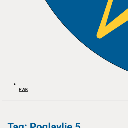
EWB
Tag: Poglavlje 5