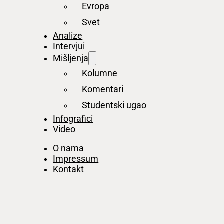
Evropa
Svet
Analize
Intervjui
Mišljenja
Kolumne
Komentari
Studentski ugao
Infografici
Video
O nama
Impressum
Kontakt