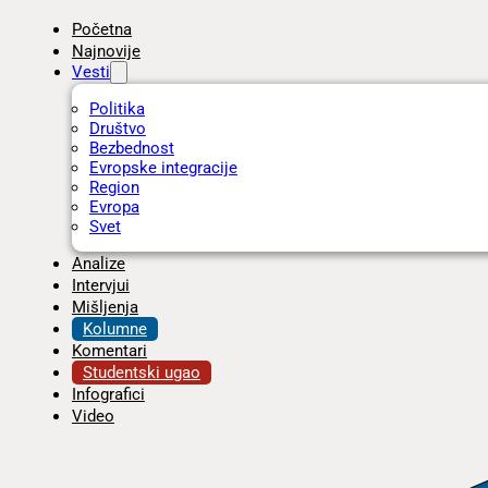
Početna
Najnovije
Vesti
Politika
Društvo
Bezbednost
Evropske integracije
Region
Evropa
Svet
Analize
Intervjui
Mišljenja
Kolumne
Komentari
Studentski ugao
Infografici
Video