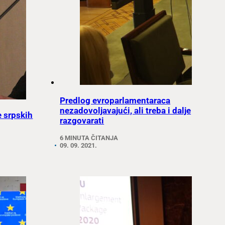
Predlog evroparlamentaraca
nezadovoljavajući, ali treba i dalje
e srpskih
razgovarati
6 MINUTA ČITANJA
09. 09. 2021.