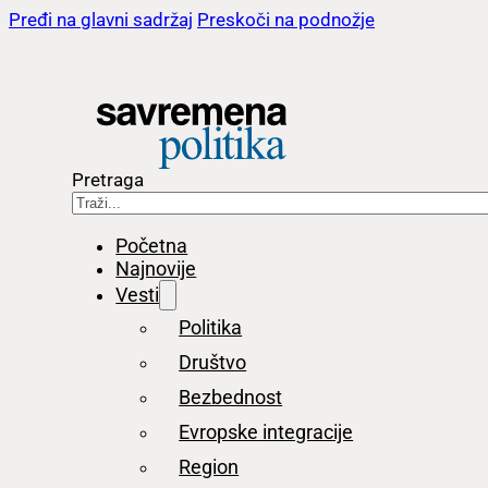
Pređi na glavni sadržaj
Preskoči na podnožje
Pretraga
Početna
Najnovije
Vesti
Politika
Društvo
Bezbednost
Evropske integracije
Region