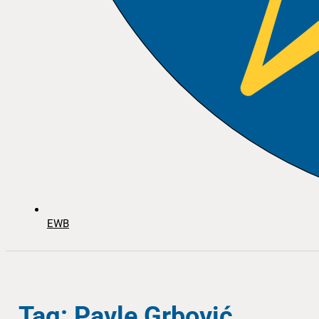
EWB
Tag: Pavle Grbović