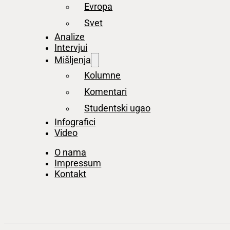
Evropa
Svet
Analize
Intervjui
Mišljenja
Kolumne
Komentari
Studentski ugao
Infografici
Video
O nama
Impressum
Kontakt