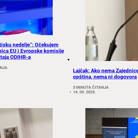
Utisku nedelje“: Očekujem
nica EU i Evropske komisije
taja ODIHR-a
ANJA
Lajčak: Ako nema Zajednic
opština, nema ni dogovora
3 MINUTA ČITANJA
14. 03. 2023.