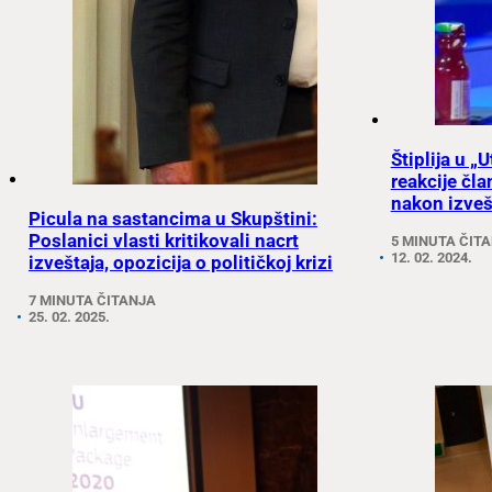
Štiplija u „
reakcije čla
nakon izveš
Picula na sastancima u Skupštini:
Poslanici vlasti kritikovali nacrt
5 MINUTA ČIT
12. 02. 2024.
izveštaja, opozicija o političkoj krizi
7 MINUTA ČITANJA
25. 02. 2025.