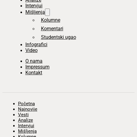
Intervjui
Mišljenja
Kolumne
Komentari
Studentski ugao
Infografici
Video
O nama
Impressum
Kontakt
Početna
Najnovije
Vesti
Analize
Intervjui
Mišljenja
Kolumne