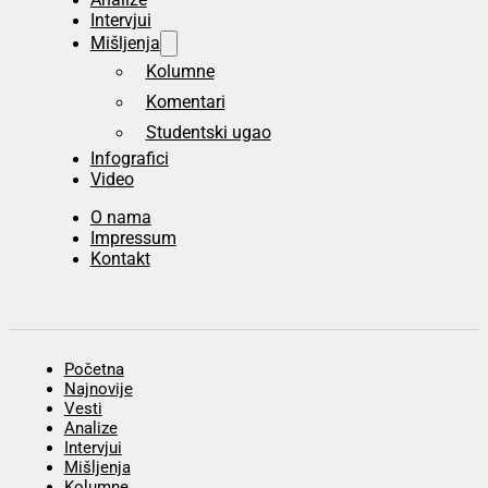
Intervjui
Mišljenja
Kolumne
Komentari
Studentski ugao
Infografici
Video
O nama
Impressum
Kontakt
Početna
Najnovije
Vesti
Analize
Intervjui
Mišljenja
Kolumne