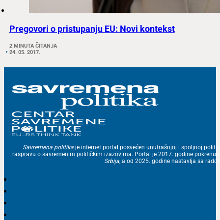
Pregovori o pristupanju EU: Novi kontekst
2 MINUTA ČITANJA
24. 05. 2017.
Savremena politika
je internet portal posvećen unutrašnjoj i spoljnoj politic
raspravu o savremenim političkim izazovima. Portal je 2017. godine pokrenu
Srbija
, a od 2025. godine nastavlja sa ra