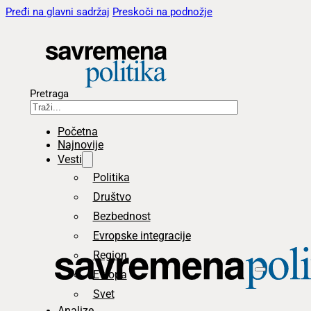
Pređi na glavni sadržaj
Preskoči na podnožje
Pretraga
Početna
Najnovije
Vesti
Politika
Društvo
Bezbednost
Evropske integracije
Region
Evropa
Svet
Analize